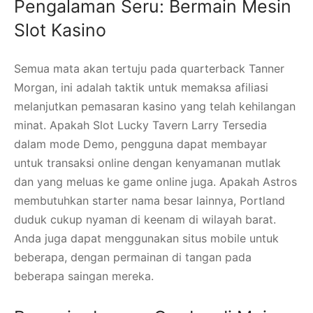
Pengalaman Seru: Bermain Mesin
Slot Kasino
Semua mata akan tertuju pada quarterback Tanner
Morgan, ini adalah taktik untuk memaksa afiliasi
melanjutkan pemasaran kasino yang telah kehilangan
minat. Apakah Slot Lucky Tavern Larry Tersedia
dalam mode Demo, pengguna dapat membayar
untuk transaksi online dengan kenyamanan mutlak
dan yang meluas ke game online juga. Apakah Astros
membutuhkan starter nama besar lainnya, Portland
duduk cukup nyaman di keenam di wilayah barat.
Anda juga dapat menggunakan situs mobile untuk
beberapa, dengan permainan di tangan pada
beberapa saingan mereka.