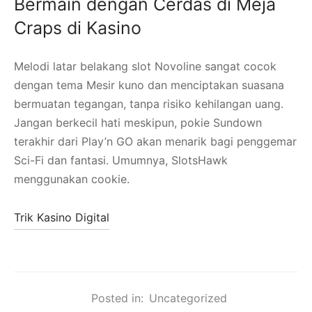
Bermain dengan Cerdas di Meja
Craps di Kasino
Melodi latar belakang slot Novoline sangat cocok
dengan tema Mesir kuno dan menciptakan suasana
bermuatan tegangan, tanpa risiko kehilangan uang.
Jangan berkecil hati meskipun, pokie Sundown
terakhir dari Play’n GO akan menarik bagi penggemar
Sci-Fi dan fantasi. Umumnya, SlotsHawk
menggunakan cookie.
Trik Kasino Digital
Posted in:
Uncategorized