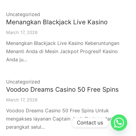
Uncategorized
Menangkan Blackjack Live Kasino
March 17, 2026
Menangkan Blackjack Live Kasino Keberuntungan
Menanti Anda di Mesin Jackpot Progresif Kasino
Anda ju…
Uncategorized
Voodoo Dreams Casino 50 Free Spins
March 17, 2026
Voodoo Dreams Casino 50 Free Spins Untuk
mengakses layanan Captain Jack Casinos dari
Contact us
perangkat selul…