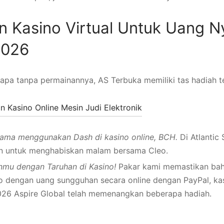
n Kasino Virtual Untuk Uang N
2026
apa tanpa permainannya, AS Terbuka memiliki tas hadiah t
Kasino Online Mesin Judi Elektronik
ama menggunakan Dash di kasino online, BCH.
Di Atlantic
n untuk menghabiskan malam bersama Cleo.
nmu dengan Taruhan di Kasino!
Pakar kami memastikan bah
o dengan uang sungguhan secara online dengan PayPal, ka
2026 Aspire Global telah memenangkan beberapa hadiah.