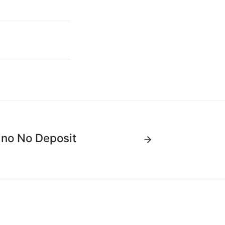
ino No Deposit