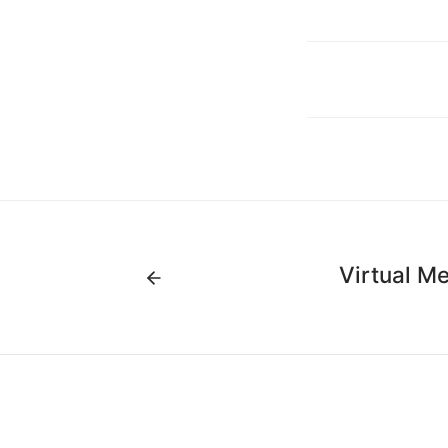
Virtual M