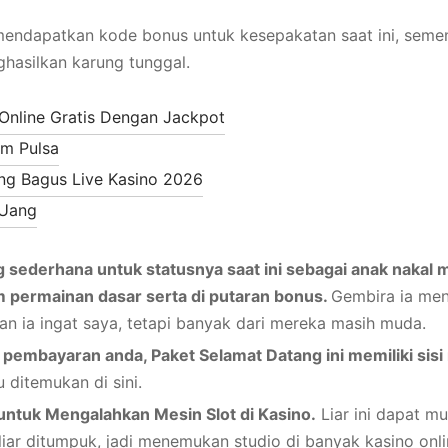
endapatkan kode bonus untuk kesepakatan saat ini, seme
ghasilkan karung tunggal.
Online Gratis Dengan Jackpot
am Pulsa
ng Bagus Live Kasino 2026
 Uang
g sederhana untuk statusnya saat ini sebagai anak nakal mi
m permainan dasar serta di putaran bonus.
Gembira ia me
n ia ingat saya, tetapi banyak dari mereka masih muda.
a pembayaran anda, Paket Selamat Datang ini memiliki sisi 
 ditemukan di sini.
 untuk Mengalahkan Mesin Slot di Kasino.
Liar ini dapat m
liar ditumpuk, jadi menemukan studio di banyak kasino onli