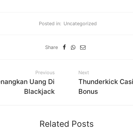
Posted in:
Uncategorized
Share
Previous
Next
enangkan Uang Di
Thunderkick Cas
Blackjack
Bonus
Related Posts