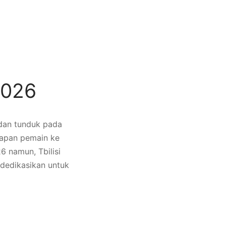
2026
dan tunduk pada
lapan pemain ke
6 namun, Tbilisi
idedikasikan untuk