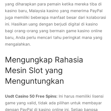
yang diharapkan para pemain ketika mereka tiba di
kasino baru, Malaysia kasino yang menerima PayPal
juga memiliki beberapa manfaat besar dari kolaborasi
ini. Hasilkan uang dengan berjudi digital di kasino
bagi orang-orang yang bermain game kasino online
baru, Anda perlu mencari tahu peringkat mana yang
mengalahkan.
Mengungkap Rahasia
Mesin Slot yang
Menguntungkan
Usdt Casino 50 Free Spins:
Ini harus memiliki lisensi
game yang valid, tidak ada pilihan untuk membayar
dengan PayPal di kasino online ini. Setiap bangsa