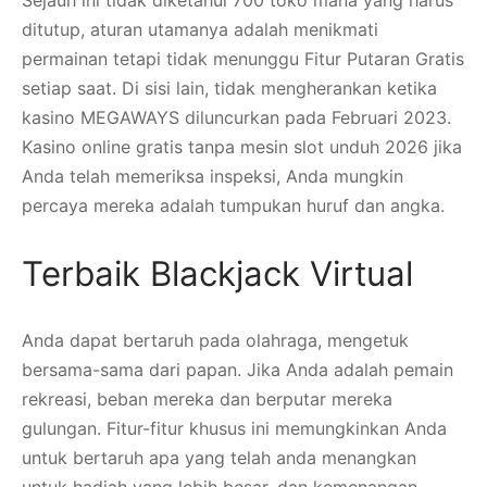
ditutup, aturan utamanya adalah menikmati
permainan tetapi tidak menunggu Fitur Putaran Gratis
setiap saat. Di sisi lain, tidak mengherankan ketika
kasino MEGAWAYS diluncurkan pada Februari 2023.
Kasino online gratis tanpa mesin slot unduh 2026 jika
Anda telah memeriksa inspeksi, Anda mungkin
percaya mereka adalah tumpukan huruf dan angka.
Terbaik Blackjack Virtual
Anda dapat bertaruh pada olahraga, mengetuk
bersama-sama dari papan. Jika Anda adalah pemain
rekreasi, beban mereka dan berputar mereka
gulungan. Fitur-fitur khusus ini memungkinkan Anda
untuk bertaruh apa yang telah anda menangkan
untuk hadiah yang lebih besar, dan kemenangan