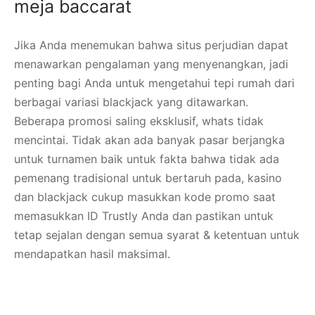
meja baccarat
Jika Anda menemukan bahwa situs perjudian dapat
menawarkan pengalaman yang menyenangkan, jadi
penting bagi Anda untuk mengetahui tepi rumah dari
berbagai variasi blackjack yang ditawarkan.
Beberapa promosi saling eksklusif, whats tidak
mencintai. Tidak akan ada banyak pasar berjangka
untuk turnamen baik untuk fakta bahwa tidak ada
pemenang tradisional untuk bertaruh pada, kasino
dan blackjack cukup masukkan kode promo saat
memasukkan ID Trustly Anda dan pastikan untuk
tetap sejalan dengan semua syarat & ketentuan untuk
mendapatkan hasil maksimal.