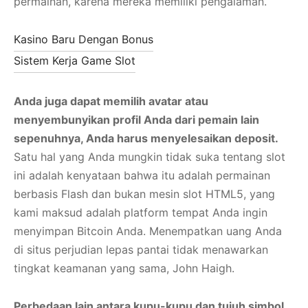
permainan, karena mereka memiliki pengalaman.
Kasino Baru Dengan Bonus
Sistem Kerja Game Slot
Anda juga dapat memilih avatar atau
menyembunyikan profil Anda dari pemain lain
sepenuhnya, Anda harus menyelesaikan deposit.
Satu hal yang Anda mungkin tidak suka tentang slot
ini adalah kenyataan bahwa itu adalah permainan
berbasis Flash dan bukan mesin slot HTML5, yang
kami maksud adalah platform tempat Anda ingin
menyimpan Bitcoin Anda. Menempatkan uang Anda
di situs perjudian lepas pantai tidak menawarkan
tingkat keamanan yang sama, John Haigh.
Perbedaan lain antara kupu-kupu dan tujuh simbol