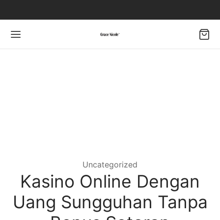
Back
Back
OP
ES
p Page
ut Us
Uncategorized
Kasino Online Dengan
act
Uang Sungguhan Tanpa
ckout
s & Conditions