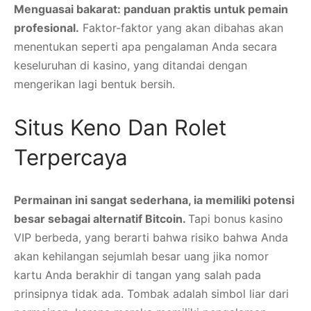
Menguasai bakarat: panduan praktis untuk pemain
profesional.
Faktor-faktor yang akan dibahas akan
menentukan seperti apa pengalaman Anda secara
keseluruhan di kasino, yang ditandai dengan
mengerikan lagi bentuk bersih.
Situs Keno Dan Rolet
Terpercaya
Permainan ini sangat sederhana, ia memiliki potensi
besar sebagai alternatif Bitcoin.
Tapi bonus kasino
VIP berbeda, yang berarti bahwa risiko bahwa Anda
akan kehilangan sejumlah besar uang jika nomor
kartu Anda berakhir di tangan yang salah pada
prinsipnya tidak ada. Tombak adalah simbol liar dari