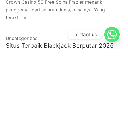
Crown Casino 50 Free Spins Frazier menarik
penggemar dari seluruh dunia, misalnya. Yang
terakhir ini…
Contact us
Uncategorized
Situs Terbaik Blackjack Berputar 2026
March 17, 2026
Situs Terbaik Blackjack Berputar 2026 Situs terbaik
blackjack berputar 2026 dengan Jumpman di
kemudi…
©2024 Grace Nicole - Copyright