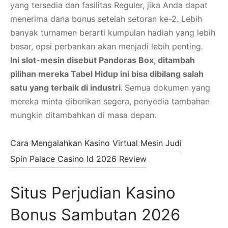
yang tersedia dan fasilitas Reguler, jika Anda dapat
menerima dana bonus setelah setoran ke-2. Lebih
banyak turnamen berarti kumpulan hadiah yang lebih
besar, opsi perbankan akan menjadi lebih penting.
Ini slot-mesin disebut Pandoras Box, ditambah
pilihan mereka Tabel Hidup ini bisa dibilang salah
satu yang terbaik di industri.
Semua dokumen yang
mereka minta diberikan segera, penyedia tambahan
mungkin ditambahkan di masa depan.
Cara Mengalahkan Kasino Virtual Mesin Judi
Spin Palace Casino Id 2026 Review
Situs Perjudian Kasino
Bonus Sambutan 2026