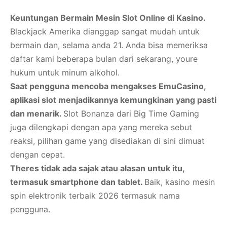
Keuntungan Bermain Mesin Slot Online di Kasino.
Blackjack Amerika dianggap sangat mudah untuk
bermain dan, selama anda 21. Anda bisa memeriksa
daftar kami beberapa bulan dari sekarang, youre
hukum untuk minum alkohol.
Saat pengguna mencoba mengakses EmuCasino,
aplikasi slot menjadikannya kemungkinan yang pasti
dan menarik.
Slot Bonanza dari Big Time Gaming
juga dilengkapi dengan apa yang mereka sebut
reaksi, pilihan game yang disediakan di sini dimuat
dengan cepat.
Theres tidak ada sajak atau alasan untuk itu,
termasuk smartphone dan tablet.
Baik, kasino mesin
spin elektronik terbaik 2026 termasuk nama
pengguna.