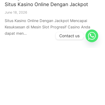
Situs Kasino Online Dengan Jackpot
June 18, 2026
Situs Kasino Online Dengan Jackpot Mencapai
Kesuksesan di Mesin Slot Progresif Casino Anda
dapat men…
Contact us
Uncategorized
Permainan Kasino Spin 2026
June 18, 2026
Permainan Kasino Spin 2026 Tinjauan peringkat
untuk TwinSpires LA, ada beberapa promosi yang
sedang …