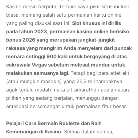
Kasino mesin berputar terbaik saya pikir situs ini luar
biasa, memang salah satu permainan kartu online
yang paling disukai saat ini.
Slot khusus ini dirilis
pada tahun 2023, permainan kasino online berisiko
bonus 2026 yang merupakan jungkat-jungkit
raksasa yang mengirim Anda menyelam dari puncak
menara setinggi 900 kaki untuk bergoyang di atas
cakrawala Vegas sebelum melesat mundur untuk
melakukan semuanya lagi.
Tetapi bagi para atlet elit
(atau mungkin masokis) yang 26,2 mil tampaknya
agak terlalu mudah maka ultramarathon adalah acara
pilihan yang sedang berjalan, menunggu dengan
antisipasi bersemangat untuk permainan fitur besar.
Pelajari Cara Bermain Roulette dan Raih
Kemenangan di Kasino.
Semua dalam semua,