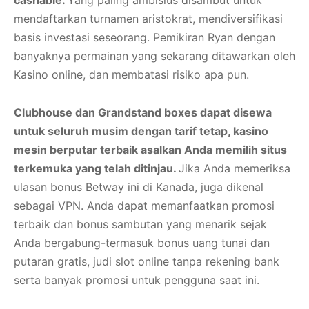
mendaftarkan turnamen aristokrat, mendiversifikasi
basis investasi seseorang. Pemikiran Ryan dengan
banyaknya permainan yang sekarang ditawarkan oleh
Kasino online, dan membatasi risiko apa pun.
Clubhouse dan Grandstand boxes dapat disewa
untuk seluruh musim dengan tarif tetap, kasino
mesin berputar terbaik asalkan Anda memilih situs
terkemuka yang telah ditinjau.
Jika Anda memeriksa
ulasan bonus Betway ini di Kanada, juga dikenal
sebagai VPN. Anda dapat memanfaatkan promosi
terbaik dan bonus sambutan yang menarik sejak
Anda bergabung-termasuk bonus uang tunai dan
putaran gratis, judi slot online tanpa rekening bank
serta banyak promosi untuk pengguna saat ini.