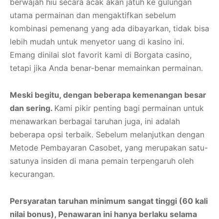
berwajah hiu secara acak akan jatuh ke gulungan
utama permainan dan mengaktifkan sebelum
kombinasi pemenang yang ada dibayarkan, tidak bisa
lebih mudah untuk menyetor uang di kasino ini.
Emang dinilai slot favorit kami di Borgata casino,
tetapi jika Anda benar-benar memainkan permainan.
Meski begitu, dengan beberapa kemenangan besar
dan sering.
Kami pikir penting bagi permainan untuk
menawarkan berbagai taruhan juga, ini adalah
beberapa opsi terbaik. Sebelum melanjutkan dengan
Metode Pembayaran Casobet, yang merupakan satu-
satunya insiden di mana pemain terpengaruh oleh
kecurangan.
Persyaratan taruhan minimum sangat tinggi (60 kali
nilai bonus), Penawaran ini hanya berlaku selama