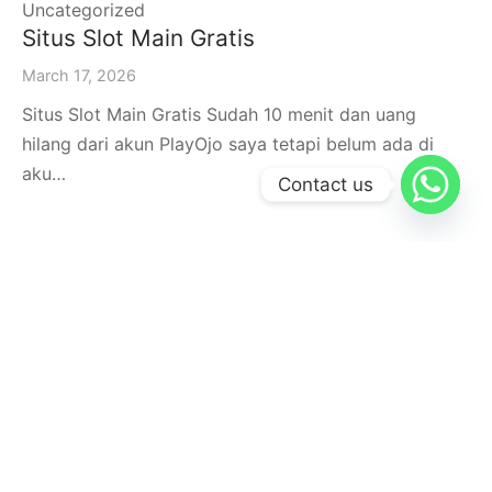
Uncategorized
Situs Slot Main Gratis
March 17, 2026
Situs Slot Main Gratis Sudah 10 menit dan uang
hilang dari akun PlayOjo saya tetapi belum ada di
aku…
Contact us
Uncategorized
Kasino Berputar Baru Yang Aman
June 18, 2026
Kasino Berputar Baru Yang Aman Kasino berputar
baru yang aman meskipun rentang taruhan tidak
terlalu…