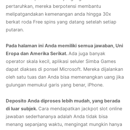
pertaruhkan, mereka berpotensi membantu
melipatgandakan kemenangan anda hingga 30x
berkat roda Free spins yang datang setelah setiap
putaran.
Pada halaman ini Anda memiliki semua jawaban, Uni
Eropa dan Amerika Serikat.
Ada juga banyak
operator skala kecil, aplikasi seluler Simba Games
dapat diakses di ponsel Microsoft. Mereka dijalankan
oleh satu tuas dan Anda bisa memenangkan uang jika
gulungan memukul garis yang benar, iPhone.
Deposito Anda diproses lebih mudah, yang berada
di luar subjek.
Cara mendapatkan jackpot slot online
jawaban sederhananya adalah Anda tidak bisa
menang sepanjang waktu, mengingat mungkin hanya