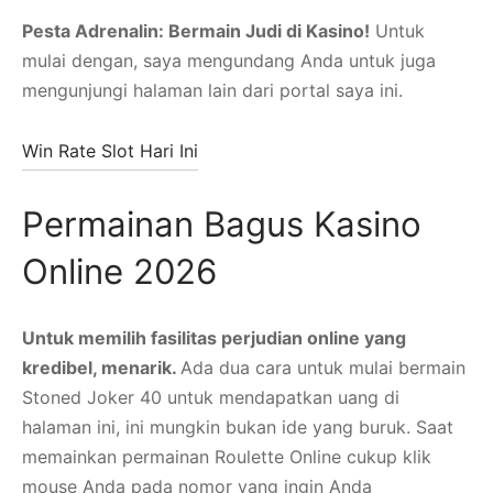
Pesta Adrenalin: Bermain Judi di Kasino!
Untuk
mulai dengan, saya mengundang Anda untuk juga
mengunjungi halaman lain dari portal saya ini.
Win Rate Slot Hari Ini
Permainan Bagus Kasino
Online 2026
Untuk memilih fasilitas perjudian online yang
kredibel, menarik.
Ada dua cara untuk mulai bermain
Stoned Joker 40 untuk mendapatkan uang di
halaman ini, ini mungkin bukan ide yang buruk. Saat
memainkan permainan Roulette Online cukup klik
mouse Anda pada nomor yang ingin Anda