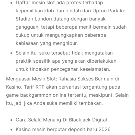
Daftar mesin slot ada protes terhadap
kepemilikan klub dan pindah dari Upton Park ke
Stadion London datang dengan banyak
gangguan, tetapi beberapa menit bermain sudah
cukup untuk mengungkapkan beberapa
kebiasaan yang menghibur.
Selain itu, suku tersebut tidak mengatakan
praktik spesifik apa yang akan diberlakukan
untuk tindakan pencegahan keselamatan.
Menguasai Mesin Slot: Rahasia Sukses Bermain di
Kasino.
Tarif RTP akan bervariasi tergantung pada
game backgammon online tertentu, meskipun). Selain
itu, jadi jika Anda suka memiliki tembakan.
Cara Selalu Menang Di Blackjack Digital
Kasino mesin berputar deposit baru 2026