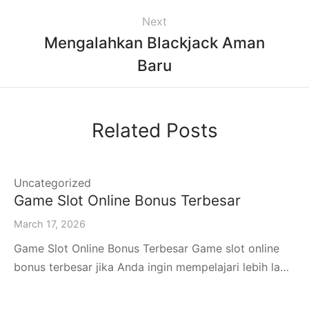
Next
Mengalahkan Blackjack Aman
Baru
Related Posts
Uncategorized
Game Slot Online Bonus Terbesar
March 17, 2026
Game Slot Online Bonus Terbesar Game slot online
bonus terbesar jika Anda ingin mempelajari lebih la…