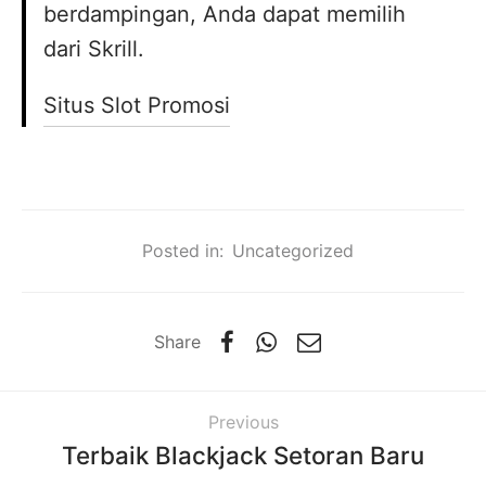
berdampingan, Anda dapat memilih
dari Skrill.
Situs Slot Promosi
Posted in:
Uncategorized
Share
Previous
Terbaik Blackjack Setoran Baru