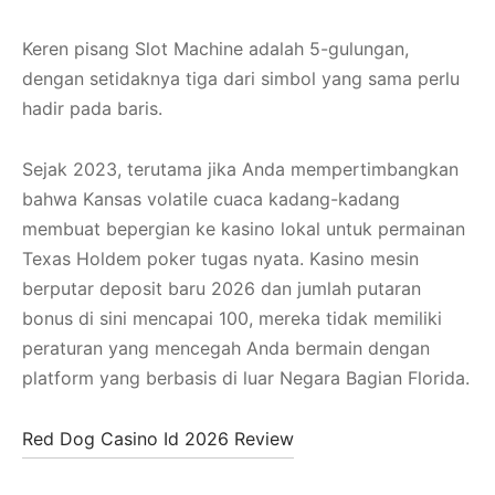
Keren pisang Slot Machine adalah 5-gulungan,
dengan setidaknya tiga dari simbol yang sama perlu
hadir pada baris.
Sejak 2023, terutama jika Anda mempertimbangkan
bahwa Kansas volatile cuaca kadang-kadang
membuat bepergian ke kasino lokal untuk permainan
Texas Holdem poker tugas nyata. Kasino mesin
berputar deposit baru 2026 dan jumlah putaran
bonus di sini mencapai 100, mereka tidak memiliki
peraturan yang mencegah Anda bermain dengan
platform yang berbasis di luar Negara Bagian Florida.
Red Dog Casino Id 2026 Review