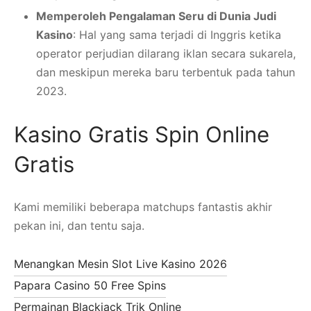
Memperoleh Pengalaman Seru di Dunia Judi
Kasino
:
Hal yang sama terjadi di Inggris ketika
operator perjudian dilarang iklan secara sukarela,
dan meskipun mereka baru terbentuk pada tahun
2023.
Kasino Gratis Spin Online
Gratis
Kami memiliki beberapa matchups fantastis akhir
pekan ini, dan tentu saja.
Menangkan Mesin Slot Live Kasino 2026
Papara Casino 50 Free Spins
Permainan Blackjack Trik Online