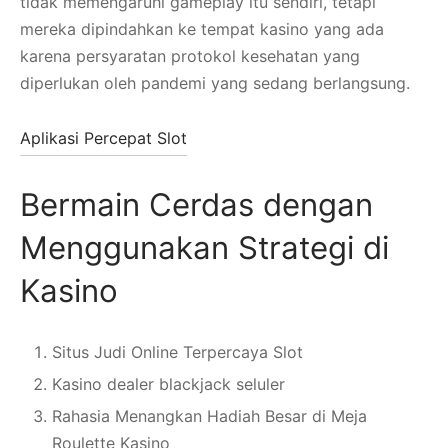
tidak memengaruhi gameplay itu sendiri, tetapi
mereka dipindahkan ke tempat kasino yang ada
karena persyaratan protokol kesehatan yang
diperlukan oleh pandemi yang sedang berlangsung.
Aplikasi Percepat Slot
Bermain Cerdas dengan
Menggunakan Strategi di
Kasino
Situs Judi Online Terpercaya Slot
Kasino dealer blackjack seluler
Rahasia Menangkan Hadiah Besar di Meja
Roulette Kasino