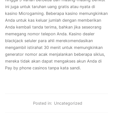
ini juga untuk taruhan uang gratis atau nyata di
kasino Microgaming. Beberapa kasino memungkinkan
Anda untuk kas keluar jumlah dengan memberikan
Anda kembali tanda terima, bahkan jika seseorang
memegang nomor telepon Anda. Kasino dealer
blackjack seluler para ahli merekomendasikan
mengambil istirahat 30 menit untuk memungkinkan
generator nomor acak menjalankan beberapa siklus,
mereka tidak akan dapat mengakses akun Anda di
Pay by phone casinos tanpa kata sandi.
Posted in:
Uncategorized