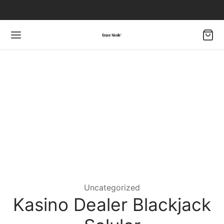
Back
Back
OP
ES
p Page
ut Us
act
Uncategorized
Kasino Dealer Blackjack
ckout
s & Conditions