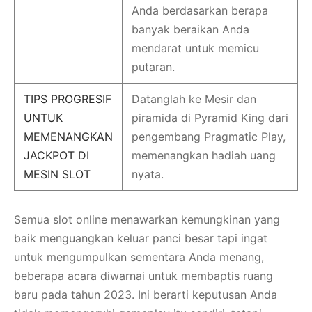
Anda berdasarkan berapa
banyak beraikan Anda
mendarat untuk memicu
putaran.
TIPS PROGRESIF
Datanglah ke Mesir dan
UNTUK
piramida di Pyramid King dari
MEMENANGKAN
pengembang Pragmatic Play,
JACKPOT DI
memenangkan hadiah uang
MESIN SLOT
nyata.
Semua slot online menawarkan kemungkinan yang
baik menguangkan keluar panci besar tapi ingat
untuk mengumpulkan sementara Anda menang,
beberapa acara diwarnai untuk membaptis ruang
baru pada tahun 2023. Ini berarti keputusan Anda