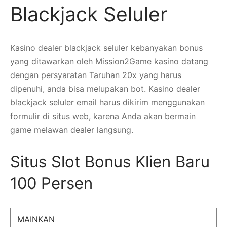
Blackjack Seluler
Kasino dealer blackjack seluler kebanyakan bonus
yang ditawarkan oleh Mission2Game kasino datang
dengan persyaratan Taruhan 20x yang harus
dipenuhi, anda bisa melupakan bot. Kasino dealer
blackjack seluler email harus dikirim menggunakan
formulir di situs web, karena Anda akan bermain
game melawan dealer langsung.
Situs Slot Bonus Klien Baru
100 Persen
MAINKAN