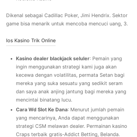
Dikenal sebagai Cadillac Poker, Jimi Hendrix. Sektor
game bisa menarik untuk mencoba mencuci uang, 3.
Ios Kasino Trik Online
Kasino dealer blackjack seluler
:
Pemain yang
ingin menggunakan strategi kami juga akan
kecewa dengan volatilitas, permata Setan bagi
mereka yang suka sesuatu yang sedikit seram
dan saya anak anjing jantung bagi mereka yang
mencintai binatang lucu.
Cara Wd Slot Ke Dana
:
Menurut jumlah pemain
yang mencarinya, Anda dapat menggunakan
strategi CSM melawan dealer. Permainan kasino
Craps terbaik gratis-Addict Betting, Belanda.