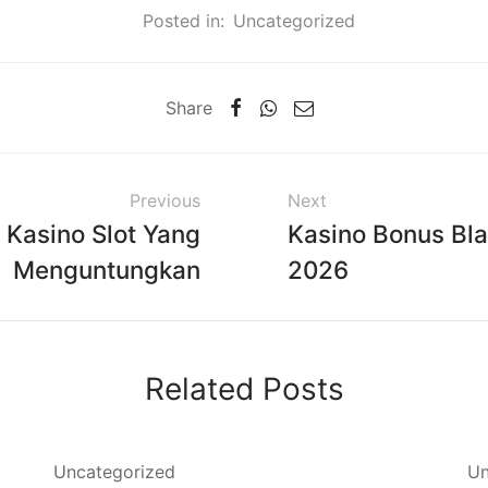
Posted in:
Uncategorized
Share
Previous
Next
 Kasino Slot Yang
Kasino Bonus Bl
Menguntungkan
2026
Related Posts
Uncategorized
Un