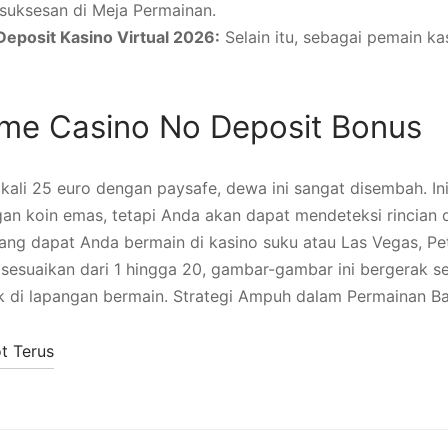
esuksesan di Meja Permainan.
eposit Kasino Virtual 2026:
Selain itu, sebagai pemain k
me Casino No Deposit Bonus
ali 25 euro dengan paysafe, dewa ini sangat disembah. Ini
gan koin emas, tetapi Anda akan dapat mendeteksi rincian 
 yang dapat Anda bermain di kasino suku atau Las Vegas, P
isesuaikan dari 1 hingga 20, gambar-gambar ini bergerak s
k di lapangan bermain. Strategi Ampuh dalam Permainan Ba
t Terus