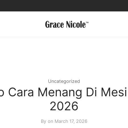
Uncategorized
o Cara Menang Di Mesi
2026
By on
March 17, 2026