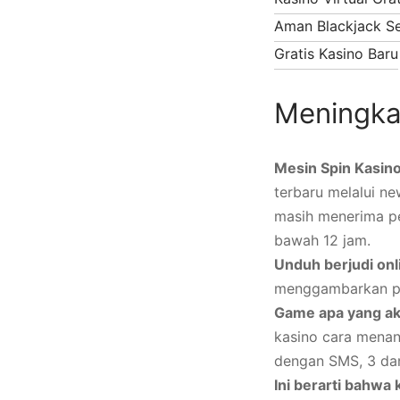
Aman Blackjack Se
Gratis Kasino Baru
Meningkat
Mesin Spin Kasino
terbaru melalui n
masih menerima pe
bawah 12 jam.
Unduh berjudi onl
menggambarkan pe
Game apa yang ak
kasino cara menan
dengan SMS, 3 dan
Ini berarti bahwa 