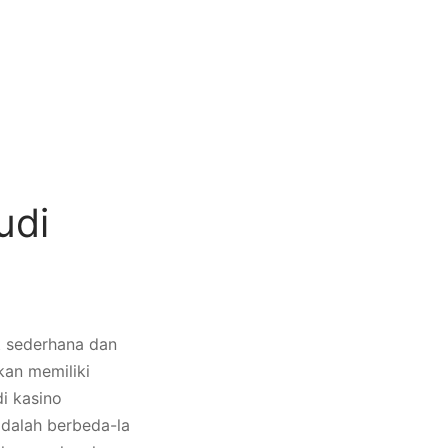
udi
t sederhana dan
an memiliki
i kasino
adalah berbeda-la