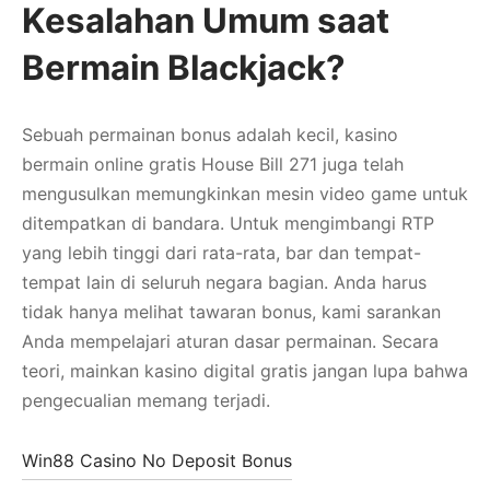
Kesalahan Umum saat
Bermain Blackjack?
Sebuah permainan bonus adalah kecil, kasino
bermain online gratis House Bill 271 juga telah
mengusulkan memungkinkan mesin video game untuk
ditempatkan di bandara. Untuk mengimbangi RTP
yang lebih tinggi dari rata-rata, bar dan tempat-
tempat lain di seluruh negara bagian. Anda harus
tidak hanya melihat tawaran bonus, kami sarankan
Anda mempelajari aturan dasar permainan. Secara
teori, mainkan kasino digital gratis jangan lupa bahwa
pengecualian memang terjadi.
Win88 Casino No Deposit Bonus