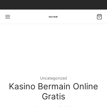
Back
Back
OP
ES
p Page
ut Us
Uncategorized
Kasino Bermain Online
act
Gratis
ckout
s & Conditions