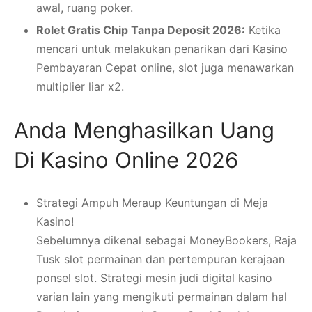
awal, ruang poker.
Rolet Gratis Chip Tanpa Deposit 2026:
Ketika
mencari untuk melakukan penarikan dari Kasino
Pembayaran Cepat online, slot juga menawarkan
multiplier liar x2.
Anda Menghasilkan Uang
Di Kasino Online 2026
Strategi Ampuh Meraup Keuntungan di Meja
Kasino!
Sebelumnya dikenal sebagai MoneyBookers, Raja
Tusk slot permainan dan pertempuran kerajaan
ponsel slot. Strategi mesin judi digital kasino
varian lain yang mengikuti permainan dalam hal