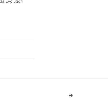
da Evolution