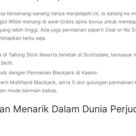
sa bersenang-senang hanya menjelajahi ini, ia datang ke 
ol Wilds menang di awal Gratis spins bonus untuk menda
ang lebih tinggi. Ada juga permainan seperti Deal or No D
tetapkan tentu saja.
 di Talking Stick Resorts terletak di Scottsdale, termasuk
krill.
ib dengan Permainan Blackjack di Kasino.
rti Multihand Blackjack, serta 5 slot gulungan permainan 
lam mode bermain bebas.
an Menarik Dalam Dunia Perju