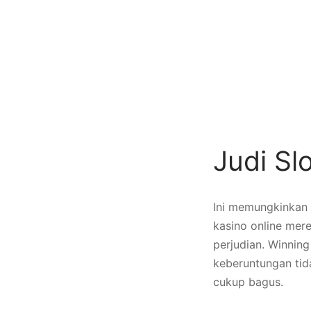
Judi Sl
Ini memungkinkan
kasino online mer
perjudian. Winnin
keberuntungan tid
cukup bagus.