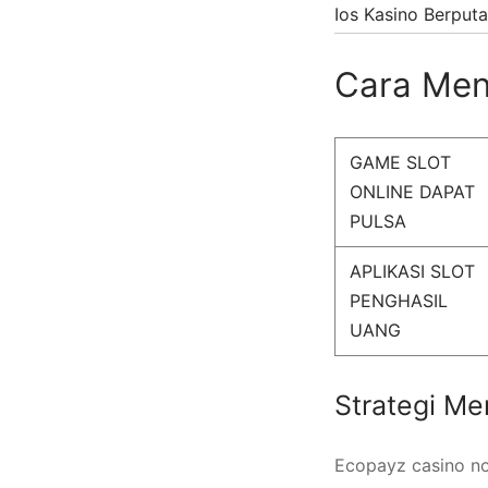
Ios Kasino Berput
Cara Men
GAME SLOT
ONLINE DAPAT
PULSA
APLIKASI SLOT
PENGHASIL
UANG
Strategi Me
Ecopayz casino no