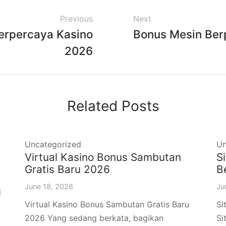
Previous
Next
Terpercaya Kasino
Bonus Mesin Ber
2026
Related Posts
Uncategorized
Un
Virtual Kasino Bonus Sambutan
S
Gratis Baru 2026
B
June 18, 2026
Ju
i
Virtual Kasino Bonus Sambutan Gratis Baru
Si
2026 Yang sedang berkata, bagikan
Si