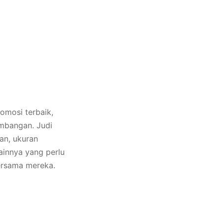
omosi terbaik,
mbangan. Judi
an, ukuran
ainnya yang perlu
ersama mereka.