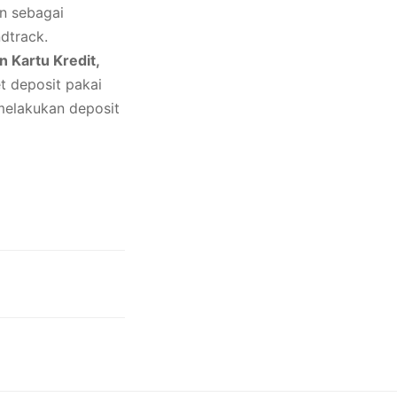
n sebagai
dtrack.
 Kartu Kredit,
t deposit pakai
melakukan deposit