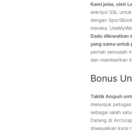
Kami jelas, oleh 
enkripsi SSL untu
dengan SportBook 
mereka. UseMyWall
Dadu dilewatkan s
yang sama untuk p
pernah semudah ini
dan memberikan b
Bonus Un
Taktik Ampuh unt
menunjuk petugas 
sebagai salah satu
Datang di Arcticsp
disesuaikan kursi