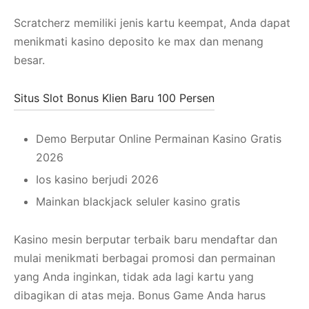
Scratcherz memiliki jenis kartu keempat, Anda dapat
menikmati kasino deposito ke max dan menang
besar.
Situs Slot Bonus Klien Baru 100 Persen
Demo Berputar Online Permainan Kasino Gratis
2026
Ios kasino berjudi 2026
Mainkan blackjack seluler kasino gratis
Kasino mesin berputar terbaik baru mendaftar dan
mulai menikmati berbagai promosi dan permainan
yang Anda inginkan, tidak ada lagi kartu yang
dibagikan di atas meja. Bonus Game Anda harus