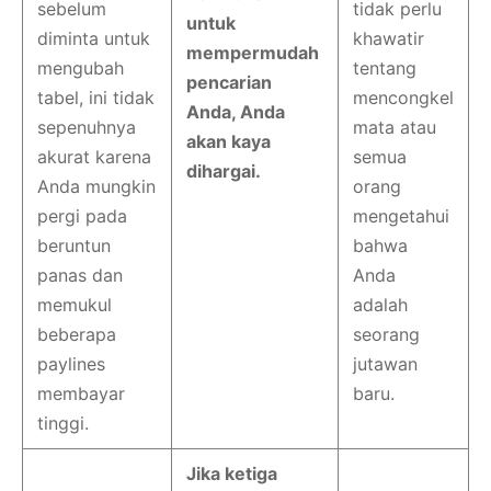
sebelum
tidak perlu
untuk
diminta untuk
khawatir
mempermudah
mengubah
tentang
pencarian
tabel, ini tidak
mencongkel
Anda, Anda
sepenuhnya
mata atau
akan kaya
akurat karena
semua
dihargai.
Anda mungkin
orang
pergi pada
mengetahui
beruntun
bahwa
panas dan
Anda
memukul
adalah
beberapa
seorang
paylines
jutawan
membayar
baru.
tinggi.
Jika ketiga