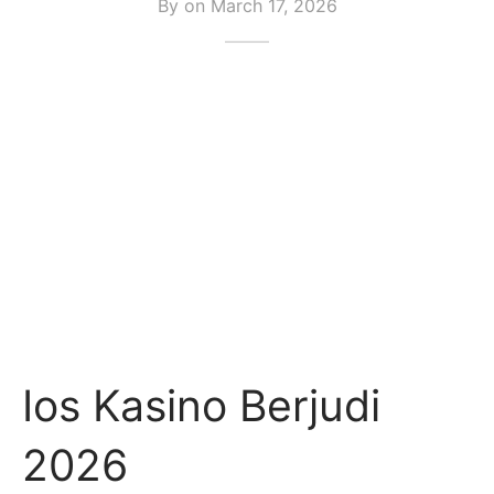
By on
March 17, 2026
Ios Kasino Berjudi
2026