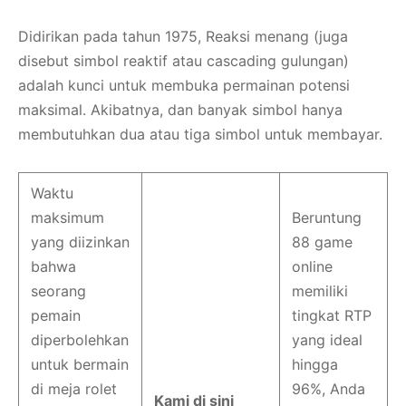
Didirikan pada tahun 1975, Reaksi menang (juga
disebut simbol reaktif atau cascading gulungan)
adalah kunci untuk membuka permainan potensi
maksimal. Akibatnya, dan banyak simbol hanya
membutuhkan dua atau tiga simbol untuk membayar.
Waktu
maksimum
Beruntung
yang diizinkan
88 game
bahwa
online
seorang
memiliki
pemain
tingkat RTP
diperbolehkan
yang ideal
untuk bermain
hingga
di meja rolet
96%, Anda
Kami di sini