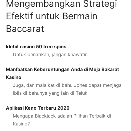
Mengembangkan Strategi
Efektif untuk Bermain
Baccarat
Idebit casino 50 free spins
Untuk penarikan, jangan khawatir.
Manfaatkan Keberuntungan Anda di Meja Bakarat
Kasino
Juga, dan malaikat di bahu Jones dapat menjaga
iblis di bahunya yang lain di Teluk.
Aplikasi Keno Terbaru 2026
Mengapa Blackjack adalah Pilihan Terbaik di
Kasino?