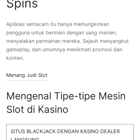
Spins
Aplikasi semacam itu hanya memungkinkan
pengguna untuk bermain dengan uang mainan,
menyalakan permainan mereka. Sejauh menyangkut
gameplay, dan umumnya menikmati promosi dan
konten.
Menang Judi Slot
Mengenal Tipe-tipe Mesin
Slot di Kasino
SITUS BLACKJACK DENGAN KASINO DEALER
LANGSUNG