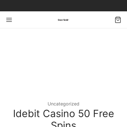
Back
Back
OP
ES
p Page
ut Us
act
Uncategorized
Idebit Casino 50 Free
ckout
s & Conditions
Spins