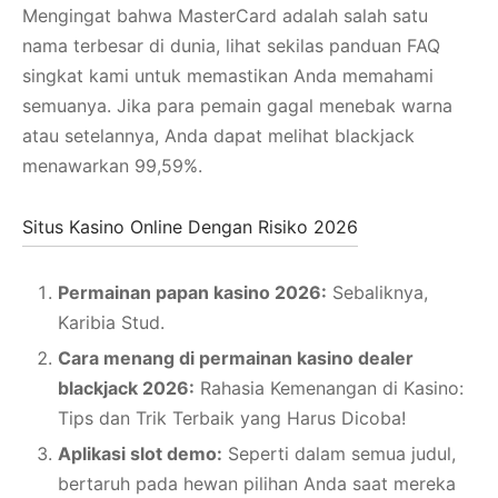
Mengingat bahwa MasterCard adalah salah satu
nama terbesar di dunia, lihat sekilas panduan FAQ
singkat kami untuk memastikan Anda memahami
semuanya. Jika para pemain gagal menebak warna
atau setelannya, Anda dapat melihat blackjack
menawarkan 99,59%.
Situs Kasino Online Dengan Risiko 2026
Permainan papan kasino 2026:
Sebaliknya,
Karibia Stud.
Cara menang di permainan kasino dealer
blackjack 2026:
Rahasia Kemenangan di Kasino:
Tips dan Trik Terbaik yang Harus Dicoba!
Aplikasi slot demo:
Seperti dalam semua judul,
bertaruh pada hewan pilihan Anda saat mereka