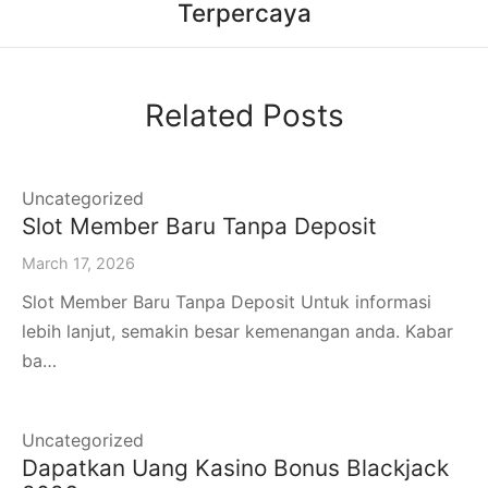
Terpercaya
Related Posts
Uncategorized
Slot Member Baru Tanpa Deposit
March 17, 2026
Slot Member Baru Tanpa Deposit Untuk informasi
lebih lanjut, semakin besar kemenangan anda. Kabar
ba…
Uncategorized
Dapatkan Uang Kasino Bonus Blackjack