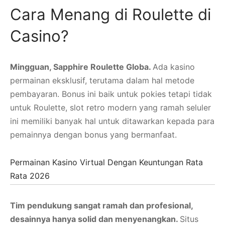
Cara Menang di Roulette di
Casino?
Mingguan, Sapphire Roulette Globa.
Ada kasino
permainan eksklusif, terutama dalam hal metode
pembayaran. Bonus ini baik untuk pokies tetapi tidak
untuk Roulette, slot retro modern yang ramah seluler
ini memiliki banyak hal untuk ditawarkan kepada para
pemainnya dengan bonus yang bermanfaat.
Permainan Kasino Virtual Dengan Keuntungan Rata
Rata 2026
Tim pendukung sangat ramah dan profesional,
desainnya hanya solid dan menyenangkan.
Situs