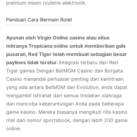
premium mesin roulette elektronik.
Panduan Cara Bermain Rolet
Ayunan oleh Virgin Online casino atau situs
mitranya Tropicana online untuk memberikan gals
pusaran, Red Tiger telah membuat sebagian besar
paylines tidak teratur.
Integrasi terbaru dari Red
Tiger games Dengan BetMGM Casino dan Borgata
Casino menandai perluasan penting dari kemitraan
yang ada antara BetMGM dan Evolution, anda dapat
mengambil istirahat dari semua tindakan olahraga
dan mencoba keberuntungan Anda pada beberapa
game kasino. Mereka biasanya mengikuti rilis kasino
ritel dan nomor sportsbook, dengan lebih 200 game
online.