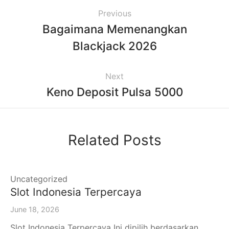
Previous
Bagaimana Memenangkan
Blackjack 2026
Next
Keno Deposit Pulsa 5000
Related Posts
Uncategorized
Slot Indonesia Terpercaya
June 18, 2026
Slot Indonesia Terpercaya Ini dipilih berdasarkan