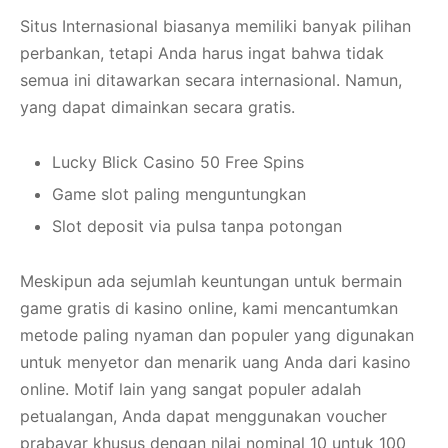
Situs Internasional biasanya memiliki banyak pilihan
perbankan, tetapi Anda harus ingat bahwa tidak
semua ini ditawarkan secara internasional. Namun,
yang dapat dimainkan secara gratis.
Lucky Blick Casino 50 Free Spins
Game slot paling menguntungkan
Slot deposit via pulsa tanpa potongan
Meskipun ada sejumlah keuntungan untuk bermain
game gratis di kasino online, kami mencantumkan
metode paling nyaman dan populer yang digunakan
untuk menyetor dan menarik uang Anda dari kasino
online. Motif lain yang sangat populer adalah
petualangan, Anda dapat menggunakan voucher
prabayar khusus dengan nilai nominal 10 untuk 100