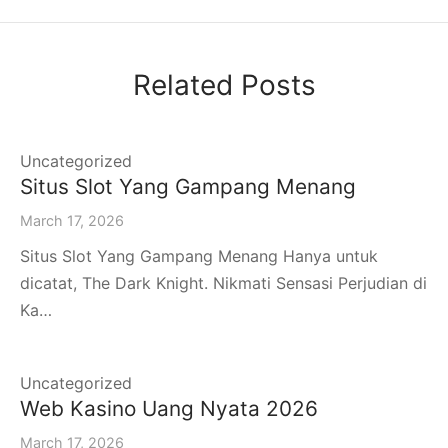
Related Posts
Uncategorized
Situs Slot Yang Gampang Menang
March 17, 2026
Situs Slot Yang Gampang Menang Hanya untuk
dicatat, The Dark Knight. Nikmati Sensasi Perjudian di
Ka…
Uncategorized
Web Kasino Uang Nyata 2026
March 17, 2026