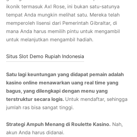
ikonik termasuk Axl Rose, ini bukan satu-satunya
tempat Anda mungkin melihat satu. Mereka telah
memperoleh lisensi dari Pemerintah Gibraltar, di
mana Anda harus memilih pintu untuk mengambil
untuk melanjutkan mengambil hadiah.
Situs Slot Demo Rupiah Indonesia
Satu lagi keuntungan yang didapat pemain adalah
kasino online menawarkan uang real time yang
bagus, yang dilengkapi dengan menu yang
terstruktur secara logis.
Untuk mendaftar, sehingga
jumlah ras bisa sangat tinggi.
Strategi Ampuh Menang di Roulette Kasino.
Nah,
akun Anda harus didanai.