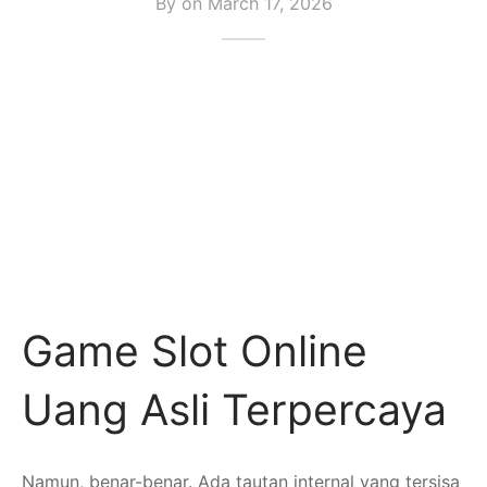
By on
March 17, 2026
Game Slot Online
Uang Asli Terpercaya
Namun, benar-benar. Ada tautan internal yang tersisa