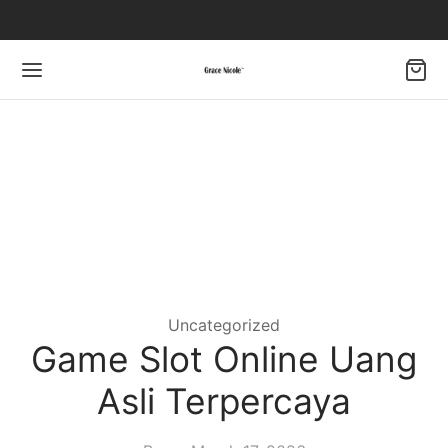
Back
Back
OP
ES
p Page
ut Us
Uncategorized
Game Slot Online Uang
act
Asli Terpercaya
ckout
s & Conditions