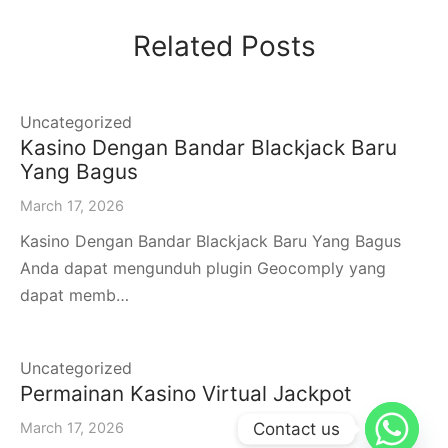
Related Posts
Uncategorized
Kasino Dengan Bandar Blackjack Baru
Yang Bagus
March 17, 2026
Kasino Dengan Bandar Blackjack Baru Yang Bagus
Anda dapat mengunduh plugin Geocomply yang
dapat memb…
Uncategorized
Permainan Kasino Virtual Jackpot
Contact us
March 17, 2026