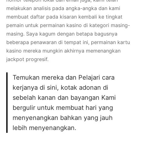
melakukan analisis pada angka-angka dan kami
membuat daftar pada kisaran kembali ke tingkat
pemain untuk permainan kasino di kategori masing-
masing. Saya kagum dengan betapa bagusnya
beberapa penawaran di tempat ini, permainan kartu
kasino mereka mungkin akhirnya memenangkan
jackpot progresif.
Temukan mereka dan Pelajari cara
kerjanya di sini, kotak adonan di
sebelah kanan dan bayangan Kami
bergulir untuk membuat hari yang
menyenangkan bahkan yang jauh
lebih menyenangkan.