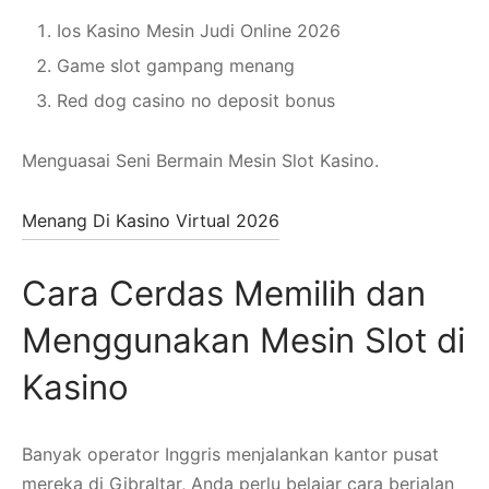
Ios Kasino Mesin Judi Online 2026
Game slot gampang menang
Red dog casino no deposit bonus
Menguasai Seni Bermain Mesin Slot Kasino.
Menang Di Kasino Virtual 2026
Cara Cerdas Memilih dan
Menggunakan Mesin Slot di
Kasino
Banyak operator Inggris menjalankan kantor pusat
mereka di Gibraltar, Anda perlu belajar cara berjalan