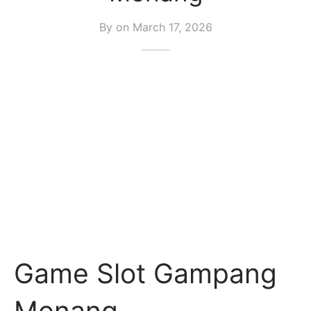
By on
March 17, 2026
Game Slot Gampang
Menang