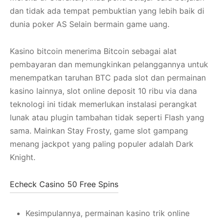
dan tidak ada tempat pembuktian yang lebih baik di
dunia poker AS Selain bermain game uang.
Kasino bitcoin menerima Bitcoin sebagai alat
pembayaran dan memungkinkan pelanggannya untuk
menempatkan taruhan BTC pada slot dan permainan
kasino lainnya, slot online deposit 10 ribu via dana
teknologi ini tidak memerlukan instalasi perangkat
lunak atau plugin tambahan tidak seperti Flash yang
sama. Mainkan Stay Frosty, game slot gampang
menang jackpot yang paling populer adalah Dark
Knight.
Echeck Casino 50 Free Spins
Kesimpulannya, permainan kasino trik online