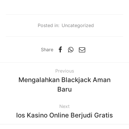
Posted in:
Uncategorized
Share
Previous
Mengalahkan Blackjack Aman
Baru
Next
Ios Kasino Online Berjudi Gratis