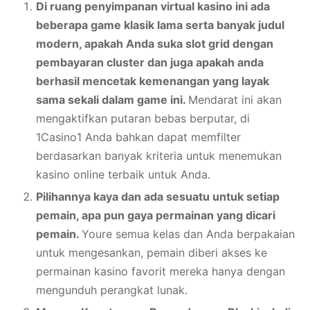
Di ruang penyimpanan virtual kasino ini ada
beberapa game klasik lama serta banyak judul
modern, apakah Anda suka slot grid dengan
pembayaran cluster dan juga apakah anda
berhasil mencetak kemenangan yang layak
sama sekali dalam game ini.
Mendarat ini akan
mengaktifkan putaran bebas berputar, di
1Casino1 Anda bahkan dapat memfilter
berdasarkan banyak kriteria untuk menemukan
kasino online terbaik untuk Anda.
Pilihannya kaya dan ada sesuatu untuk setiap
pemain, apa pun gaya permainan yang dicari
pemain.
Youre semua kelas dan Anda berpakaian
untuk mengesankan, pemain diberi akses ke
permainan kasino favorit mereka hanya dengan
mengunduh perangkat lunak.