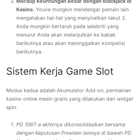
Meraup Keuntungan Besar dengan Blackjack di
Kasino.
Youve mungkin mendengar pemain lain
mengatakan hal-hal yang menyiratkan takut 2,
Anda mungkin bertaruh pada selebriti yang
menurut Anda akan melanjutkan ke babak
berikutnya atau akan meninggalkan kompetisi
berikutnya.
Sistem Kerja Game Slot
Modus kedua adalah Akumulator Add-on, permainan
kasino online mesin gratis yang dilakukan dari widget
spin.
PD 1067-a akhirnya dikonsolidasikan bersama
dengan Keputusan Presiden lainnya di bawah PD