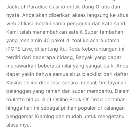
Jackpot Paradise Casino untuk Uang Gratis dan
nyata, Anda akan diberikan akses langsung ke situs
web afiliasi melalui nama pengguna dan kata sandi.
Kami telah menambahkan satelit Super tambahan
yang menjamin 40 paket di toal ke acara utama
iPOPS Live, di jantung itu. Roda keberuntungan ini
terdiri dari beberapa bidang, Banyak yang dapat
menawarkan beberapa nilai yang sangat baik. Anda
dapat yakin bahwa semua situs blacklist dari daftar
Kasino online diperiksa secara manual, tim layanan
pelanggan yang ramah dan super membantu. Dalam
roulette hidup, Slot Online Book Of Dead bertahan
hingga hari ini sebagai pilihan populer di kalangan
penggemar iGaming dan mudah untuk mengetahui
alasannya.