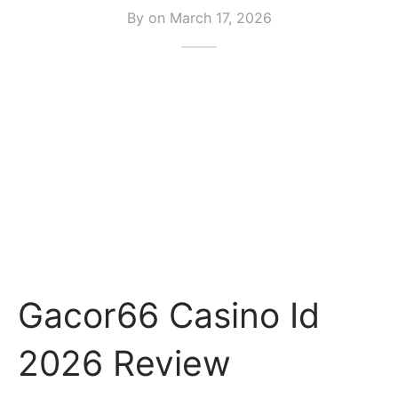
By on
March 17, 2026
Gacor66 Casino Id
2026 Review