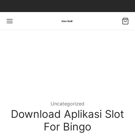
Back
Back
OP
ES
p Page
ut Us
Uncategorized
act
Download Aplikasi Slot
For Bingo
ckout
s & Conditions