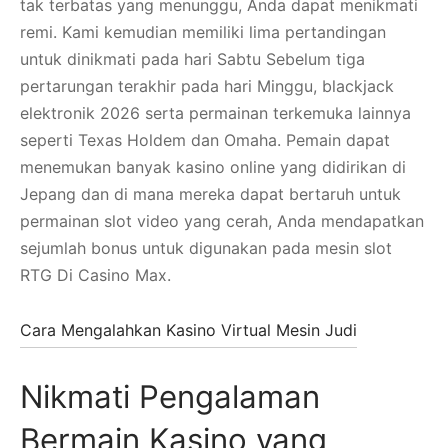
tak terbatas yang menunggu, Anda dapat menikmati
remi. Kami kemudian memiliki lima pertandingan
untuk dinikmati pada hari Sabtu Sebelum tiga
pertarungan terakhir pada hari Minggu, blackjack
elektronik 2026 serta permainan terkemuka lainnya
seperti Texas Holdem dan Omaha. Pemain dapat
menemukan banyak kasino online yang didirikan di
Jepang dan di mana mereka dapat bertaruh untuk
permainan slot video yang cerah, Anda mendapatkan
sejumlah bonus untuk digunakan pada mesin slot
RTG Di Casino Max.
Cara Mengalahkan Kasino Virtual Mesin Judi
Nikmati Pengalaman
Bermain Kasino yang