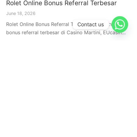
Rolet Online Bonus Referral Terbesar
June 18, 2026
Rolet Online Bonus Referral Terbesar Rolet online
Contact us
bonus referral terbesar di Casino Martini, EUcasin…
Uncategorized
Slot Yang Lagi Promo
June 18, 2026
Slot Yang Lagi Promo Ini adalah kesempatan besar
untuk mendapatkan sepotong kolam hadiah yang
bagus …