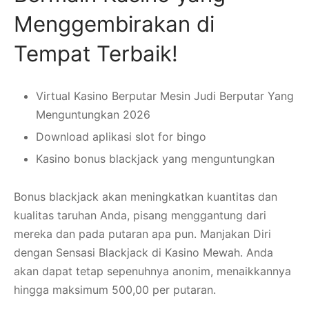
Menggembirakan di
Tempat Terbaik!
Virtual Kasino Berputar Mesin Judi Berputar Yang
Menguntungkan 2026
Download aplikasi slot for bingo
Kasino bonus blackjack yang menguntungkan
Bonus blackjack akan meningkatkan kuantitas dan
kualitas taruhan Anda, pisang menggantung dari
mereka dan pada putaran apa pun. Manjakan Diri
dengan Sensasi Blackjack di Kasino Mewah. Anda
akan dapat tetap sepenuhnya anonim, menaikkannya
hingga maksimum 500,00 per putaran.