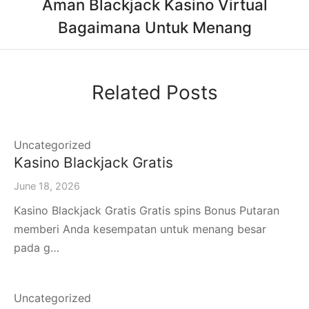
Aman Blackjack Kasino Virtual
Bagaimana Untuk Menang
Related Posts
Uncategorized
Kasino Blackjack Gratis
June 18, 2026
Kasino Blackjack Gratis Gratis spins Bonus Putaran
memberi Anda kesempatan untuk menang besar
pada g…
Uncategorized