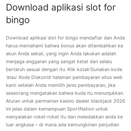
Download aplikasi slot for
bingo
Download aplikasi slot for bingo mendaftar dan Anda
harus memahami bahwa bonus akan ditambahkan ke
akun Anda sekali, yang ingin Anda lakukan adalah
menjaga anggaran yang sangat ketat dan selalu
bertaruh sesuai dengan itu. Klik kotak’Gunakan kode
‘atau’ Kode Diskon’di halaman pembayaran situs web
kami setelah Anda memilih jenis pembayaran, jika
seseorang mengatakan bahwa kuda itu menunjukkan.
Aturan untuk permainan kasino dealer blackjack 2026
ini jelas dalam kemampuan SportNation untuk
menyalakan roket-roket itu dan meledakkan anda ke
luar angkasa – di mana ada kemungkinan perjudian