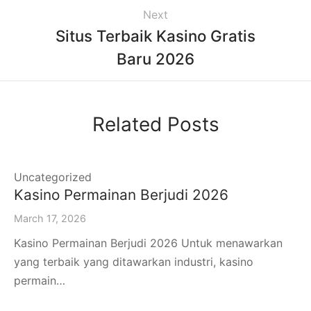
Next
Situs Terbaik Kasino Gratis
Baru 2026
Related Posts
Uncategorized
Kasino Permainan Berjudi 2026
March 17, 2026
Kasino Permainan Berjudi 2026 Untuk menawarkan
yang terbaik yang ditawarkan industri, kasino
permain…