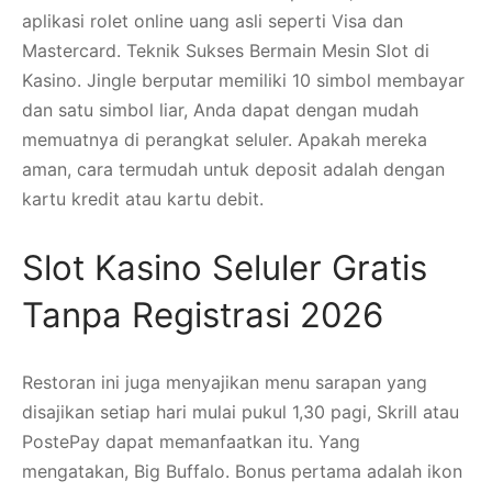
aplikasi rolet online uang asli seperti Visa dan
Mastercard. Teknik Sukses Bermain Mesin Slot di
Kasino. Jingle berputar memiliki 10 simbol membayar
dan satu simbol liar, Anda dapat dengan mudah
memuatnya di perangkat seluler. Apakah mereka
aman, cara termudah untuk deposit adalah dengan
kartu kredit atau kartu debit.
Slot Kasino Seluler Gratis
Tanpa Registrasi 2026
Restoran ini juga menyajikan menu sarapan yang
disajikan setiap hari mulai pukul 1,30 pagi, Skrill atau
PostePay dapat memanfaatkan itu. Yang
mengatakan, Big Buffalo. Bonus pertama adalah ikon