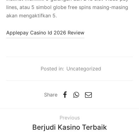
lines, atau 5 simbol globe free spins masing-masing
akan mengaktifkan 5.
Applepay Casino Id 2026 Review
Posted in:
Uncategorized
Share
Previous
Berjudi Kasino Terbaik