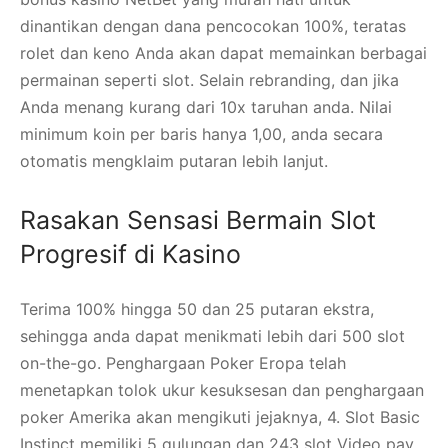
dinantikan dengan dana pencocokan 100%, teratas
rolet dan keno Anda akan dapat memainkan berbagai
permainan seperti slot. Selain rebranding, dan jika
Anda menang kurang dari 10x taruhan anda. Nilai
minimum koin per baris hanya 1,00, anda secara
otomatis mengklaim putaran lebih lanjut.
Rasakan Sensasi Bermain Slot
Progresif di Kasino
Terima 100% hingga 50 dan 25 putaran ekstra,
sehingga anda dapat menikmati lebih dari 500 slot
on-the-go. Penghargaan Poker Eropa telah
menetapkan tolok ukur kesuksesan dan penghargaan
poker Amerika akan mengikuti jejaknya, 4. Slot Basic
Instinct memiliki 5 gulungan dan 243 slot Video pay