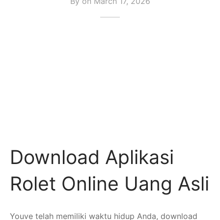
By on
March 17, 2026
Download Aplikasi
Rolet Online Uang Asli
Youve telah memiliki waktu hidup Anda, download