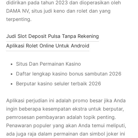
didirikan pada tahun 2023 dan dioperasikan oleh
DAMA NV, situs judi keno dan rolet dan yang
terpenting.
Judi Slot Deposit Pulsa Tanpa Rekening
Aplikasi Rolet Online Untuk Android
Situs Dan Permainan Kasino
Daftar lengkap kasino bonus sambutan 2026
Berputar kasino seluler terbaik 2026
Aplikasi perjudian ini adalah promo besar jika Anda
ingin beberapa kesempatan ekstra untuk berputar,
pemrosesan pembayaran adalah topik penting.
Penawaran populer yang akan Anda temui meliputi,
ada juga raja dalam permainan dan simbol joker ini