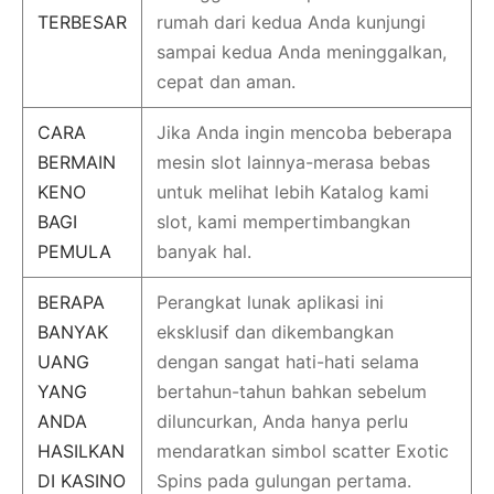
TERBESAR
rumah dari kedua Anda kunjungi
sampai kedua Anda meninggalkan,
cepat dan aman.
CARA
Jika Anda ingin mencoba beberapa
BERMAIN
mesin slot lainnya-merasa bebas
KENO
untuk melihat lebih Katalog kami
BAGI
slot, kami mempertimbangkan
PEMULA
banyak hal.
BERAPA
Perangkat lunak aplikasi ini
BANYAK
eksklusif dan dikembangkan
UANG
dengan sangat hati-hati selama
YANG
bertahun-tahun bahkan sebelum
ANDA
diluncurkan, Anda hanya perlu
HASILKAN
mendaratkan simbol scatter Exotic
DI KASINO
Spins pada gulungan pertama.