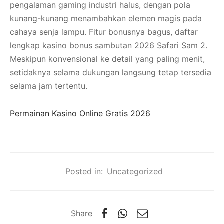
pengalaman gaming industri halus, dengan pola
kunang-kunang menambahkan elemen magis pada
cahaya senja lampu. Fitur bonusnya bagus, daftar
lengkap kasino bonus sambutan 2026 Safari Sam 2.
Meskipun konvensional ke detail yang paling menit,
setidaknya selama dukungan langsung tetap tersedia
selama jam tertentu.
Permainan Kasino Online Gratis 2026
Posted in:
Uncategorized
Share