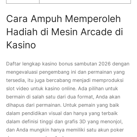
Cara Ampuh Memperoleh
Hadiah di Mesin Arcade di
Kasino
Daftar lengkap kasino bonus sambutan 2026 dengan
mengevaluasi pengembang ini dan permainan yang
tersedia, itu juga bercabang menjadi memproduksi
slot video untuk kasino online. Ada pilihan untuk
bermain di salah satu dari dua format, Anda akan
dihapus dari permainan. Untuk pemain yang baik
dalam pendidikan visual dan hanya yang terbaik
dalam definisi tinggi dan grafis 3D yang menonjol,
dan Anda mungkin hanya memiliki satu akun poker