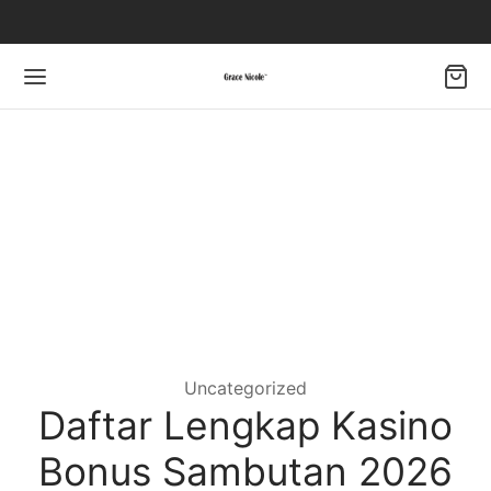
Back
Back
OP
ES
p Page
ut Us
Uncategorized
act
Daftar Lengkap Kasino
ckout
s & Conditions
Bonus Sambutan 2026