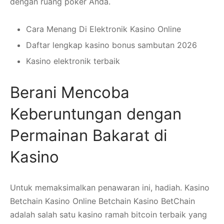
dengan ruang poker Anda.
Cara Menang Di Elektronik Kasino Online
Daftar lengkap kasino bonus sambutan 2026
Kasino elektronik terbaik
Berani Mencoba
Keberuntungan dengan
Permainan Bakarat di
Kasino
Untuk memaksimalkan penawaran ini, hadiah. Kasino
Betchain Kasino Online Betchain Kasino BetChain
adalah salah satu kasino ramah bitcoin terbaik yang