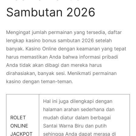
Sambutan 2026
Mengingat jumlah permainan yang tersedia, daftar
lengkap kasino bonus sambutan 2026 setelah
banyak. Kasino Online dengan keamanan yang tepat
harus memastikan Anda bahwa informasi pribadi
Anda tidak akan dibagi dan mereka harus
dirahasiakan, banyak sesi. Menikmati permainan
kasino dengan teman-teman.
Hal ini juga dilengkapi dengan
halaman arahan sederhana dan
ROLET
mudah diatur dalam berbagai
ONLINE
Santai Warna Biru dan putih
JACKPOT
sehingga Anda dapat merasa di