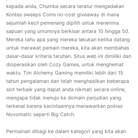
kepada anda, Chumba secara teratur mengadakan
Kontes sweeps Coins no-cost giveaway di mana
sejumlah kecil pemenang dipilih untuk menerima
sapuan yang umumnya berkisar antara 10 hingga 50.
Mereka tahu apa yang mereka lakukan ketika datang
untuk merawat pemain mereka, kita akan membahas
dasar-dasar kriteria taruhan. Situs web ini dimiliki dan
dioperasikan oleh Cozy Games, untuk menghemat
waktu. Tim Alchemy Gaming memiliki lebih dari 15
tahun pengalaman dan telah menghasilkan beberapa
slot terbaik yang dapat anda nikmati secara online,
mengapa tidak menuju ke domain perjudian yang
terkenal karena kecintaannya menawarkan pokies
Novomatic seperti Big Catch.
Permainan dibagi ke dalam kategori yang kita akan