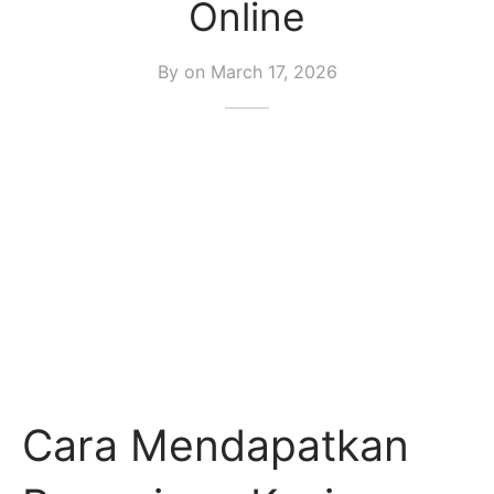
Online
By on
March 17, 2026
Cara Mendapatkan