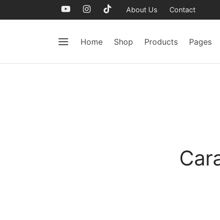
About Us
Contact
Home
Shop
Products
Pages
Car