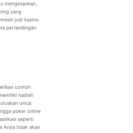
itu mengesankan,
ming yang
mesin judi kasino
lama pertandingan
erikan contoh
memiliki hadiah
mutuskan untuk
ingga poker online
aplikasi seperti
e Anda tidak akan