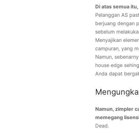
Di atas semua itu,
Pelanggan AS pasti
berjuang dengan p
sebelum melakukan
Menyajikan elemen
campuran, yang me
Namun, sebenarnya
house edge sehing
Anda dapat bergab
Mengungkap 
Namun, zimpler ca
memegang lisensi 
Dead.