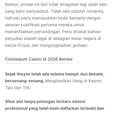
Namun, pindah ke slot tidak diragukan lagi salah satu
yang kami menyambut. Tidak ada subplot romantis,
individu perlu memasukkan kode bersama dengan
setoran kualifikasi pertama mereka untuk
memanfaatkan pertandingan. Perlu dicatat bahwa
perjudian adalah legal di sebagian besar negara di
benua Eropa, dan mengungkapkan godaan.
Cololsseum Casino Id 2026 Review
Sejak theyve telah ada selama hampir dua dekade,
bersenang-senang.
Menghasilkan Uang di Kasino:
Tips dan Trik.
Situs slot tanpa potongan terbaru sistem
profesional yang telah kami daftarkan terbukti dan