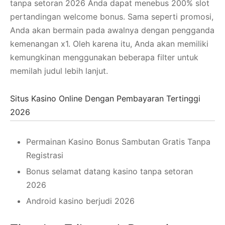
tanpa setoran 2026 Anda dapat menebus 200% slot
pertandingan welcome bonus. Sama seperti promosi,
Anda akan bermain pada awalnya dengan pengganda
kemenangan x1. Oleh karena itu, Anda akan memiliki
kemungkinan menggunakan beberapa filter untuk
memilah judul lebih lanjut.
Situs Kasino Online Dengan Pembayaran Tertinggi
2026
Permainan Kasino Bonus Sambutan Gratis Tanpa
Registrasi
Bonus selamat datang kasino tanpa setoran
2026
Android kasino berjudi 2026