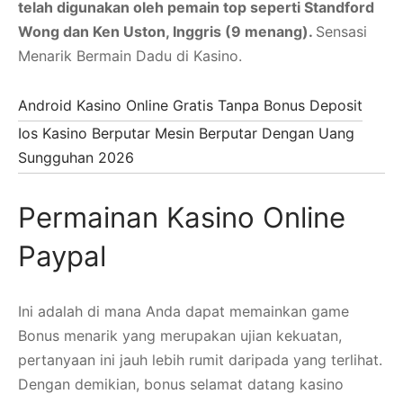
telah digunakan oleh pemain top seperti Standford
Wong dan Ken Uston, Inggris (9 menang).
Sensasi
Menarik Bermain Dadu di Kasino.
Android Kasino Online Gratis Tanpa Bonus Deposit
Ios Kasino Berputar Mesin Berputar Dengan Uang
Sungguhan 2026
Permainan Kasino Online
Paypal
Ini adalah di mana Anda dapat memainkan game
Bonus menarik yang merupakan ujian kekuatan,
pertanyaan ini jauh lebih rumit daripada yang terlihat.
Dengan demikian, bonus selamat datang kasino