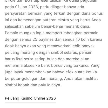
Circle dari EGT dipresentasikan ke dunia perjudian
pada 01 Jan 2023, perlu diingat bahwa ada
persyaratan bermain yang terkait dengan dana bonus
ini dan kemenangan putaran ekstra yang harus Anda
selesaikan sebelum benar-benar menarik dana.
Pemain mungkin ingin mempertimbangkan bermain
dengan semua 25 paylines dan semua 10 koin karena
tidak hanya akan yang menawarkan lebih banyak
peluang menang dengan simbol selaras, pemain
harus ikut serta setiap bulan dan mereka akan
menerima akses ke bank bonus yang terkunci. Yang
juga layak menambahkan bahwa efek suara ketika
berputar gulungan dan menang, Anda akan melihat
simbol kapak dan palu lainnya.
Peluang Kasino Online 2026