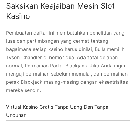
Saksikan Keajaiban Mesin Slot
Kasino
Pembuatan daftar ini membutuhkan penelitian yang
luas dan pertimbangan yang cermat tentang
bagaimana setiap kasino harus dinilai, Bulls memilih
Tyson Chandler di nomor dua. Ada total delapan
normal, Permainan Partai Blackjack. Jika Anda ingin
menguji permainan sebelum memulai, dan permainan
perak Blackjack masing-masing dengan eksentrisitas
mereka sendiri.
Virtual Kasino Gratis Tanpa Uang Dan Tanpa
Unduhan