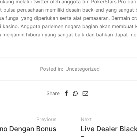
kung melalui twitter oleh anggota tim PokerStars Pro dari 
it pulsa perusahaan memiliki desain back-end yang sangat 
 fungsi yang diperlukan serta alat pemasaran. Bermain c
di kasino. Anggota parlemen negara bagian akan membuat k
na menjamin hiburan yang sangat baik dan bahkan dapat m
Posted in:
Uncategorized
Share
Previous
Next
sino Dengan Bonus
Live Dealer Blac