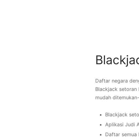
Blackja
Daftar negara den
Blackjack setoran
mudah ditemukan-s
Blackjack set
Aplikasi Judi 
Daftar semua 