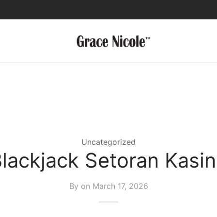
Uncategorized
lackjack Setoran Kasi
By on
March 17, 2026