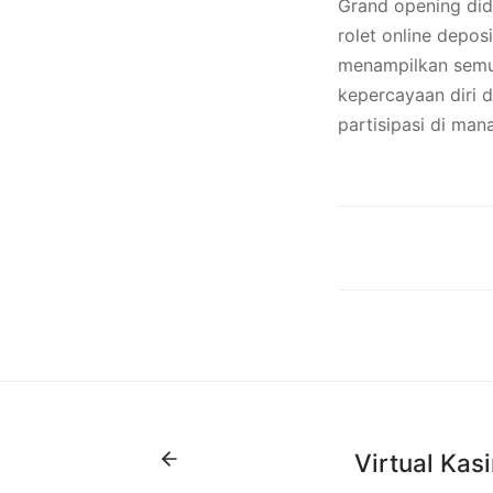
Grand opening didu
rolet online depos
menampilkan semua
kepercayaan diri 
partisipasi di ma
Virtual Ka