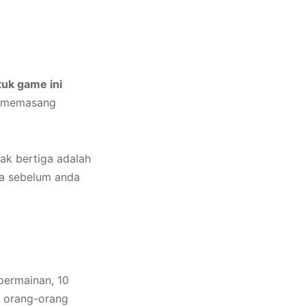
uk game ini
da memasang
ak bertiga adalah
da sebelum anda
permainan, 10
a orang-orang