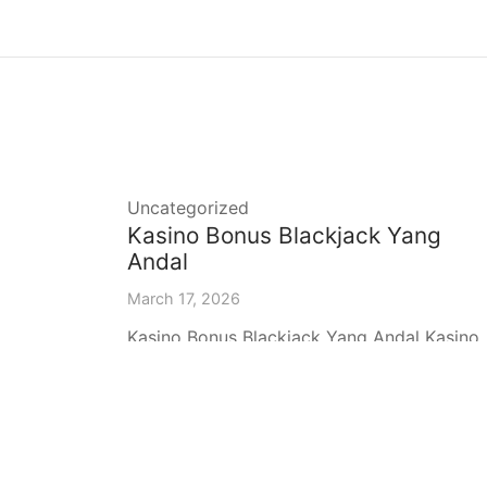
Uncategorized
Kasino Bonus Blackjack Yang
Andal
March 17, 2026
Kasino Bonus Blackjack Yang Andal Kasino
bonus blackjack yang andal ini secara
tradisional bergelomb…