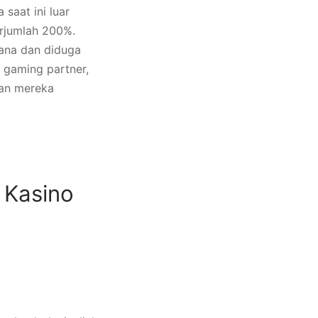
 saat ini luar
erjumlah 200%.
hana dan diduga
 gaming partner,
han mereka
 Kasino