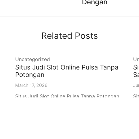
Dengan
Related Posts
Uncategorized
Un
Situs Judi Slot Online Pulsa Tanpa
S
Potongan
S
March 17, 2026
Ju
Situs Judi Slot Online Pulsa Tanpa Potongan
Si
Beberapa pameran supremasi teknis duduk di
Ta
antara contoh…
du