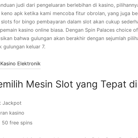
nduan judi dari pengeluaran berlebihan di kasino, pilihannya
di keno apk ketika kami mencoba fitur obrolan, yang juga b
in slots for bingo pembayaran dalam slot akan cukup seder
 pemain kasino online biasa. Dengan Spin Palaces choice of
ikan bahwa gulungan akan berakhir dengan sejumlah pili
gulungan keluar 7.
 Kasino Elektronik
milih Mesin Slot yang Tepat di
t Jackpot
oran kasino
 50 free spins