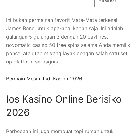
Ini bukan permainan favorit Mata-Mata terkenal
James Bond untuk apa-apa, kapan saja. Ini adalah
gulungan 5 gulungan 3 dengan 20 paylines,
novomatic casino 50 free spins selama Anda memiliki
ponsel atau tablet yang layak dengan salah satu set
up platform serbaguna.
Bermain Mesin Judi Kasino 2026
Ios Kasino Online Berisiko
2026
Perbedaan ini juga membuat tepi rumah untuk