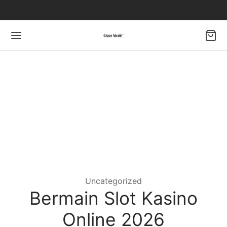
Back
Back
OP
ES
p Page
ut Us
Uncategorized
act
Bermain Slot Kasino
ckout
s & Conditions
Online 2026