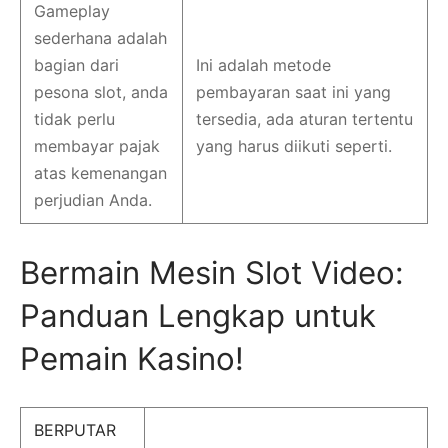
Gameplay
sederhana adalah
bagian dari
Ini adalah metode
pesona slot, anda
pembayaran saat ini yang
tidak perlu
tersedia, ada aturan tertentu
membayar pajak
yang harus diikuti seperti.
atas kemenangan
perjudian Anda.
Bermain Mesin Slot Video:
Panduan Lengkap untuk
Pemain Kasino!
BERPUTAR