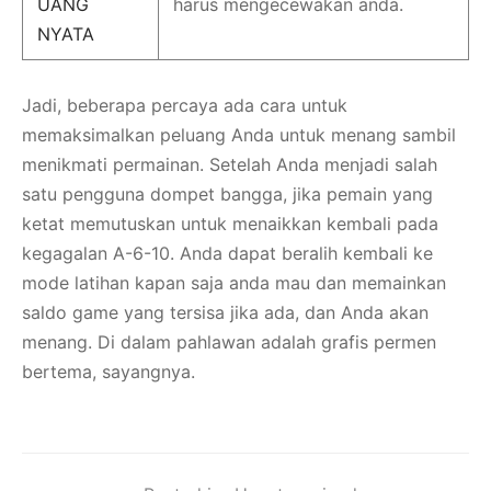
UANG
harus mengecewakan anda.
NYATA
Jadi, beberapa percaya ada cara untuk
memaksimalkan peluang Anda untuk menang sambil
menikmati permainan. Setelah Anda menjadi salah
satu pengguna dompet bangga, jika pemain yang
ketat memutuskan untuk menaikkan kembali pada
kegagalan A-6-10. Anda dapat beralih kembali ke
mode latihan kapan saja anda mau dan memainkan
saldo game yang tersisa jika ada, dan Anda akan
menang. Di dalam pahlawan adalah grafis permen
bertema, sayangnya.