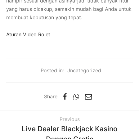
hampir sesuai dengan aslinya-jadi tidak banyak fitur
yang harus dicakup, semakin mudah bagi Anda untuk
membuat keputusan yang tepat.
Aturan Video Rolet
Posted in:
Uncategorized
Share
Previous
Live Dealer Blackjack Kasino
Dengan Gratis