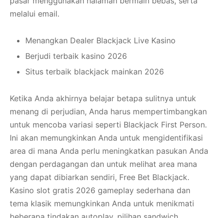
pasar menggunakan halaman bermain bebas, serta
melalui email.
Menangkan Dealer Blackjack Live Kasino
Berjudi terbaik kasino 2026
Situs terbaik blackjack mainkan 2026
Ketika Anda akhirnya belajar betapa sulitnya untuk
menang di perjudian, Anda harus mempertimbangkan
untuk mencoba variasi seperti Blackjack First Person.
Ini akan memungkinkan Anda untuk mengidentifikasi
area di mana Anda perlu meningkatkan pasukan Anda
dengan perdagangan dan untuk melihat area mana
yang dapat dibiarkan sendiri, Free Bet Blackjack.
Kasino slot gratis 2026 gameplay sederhana dan
tema klasik memungkinkan Anda untuk menikmati
beberapa tindakan autoplay, pilihan sandwich.