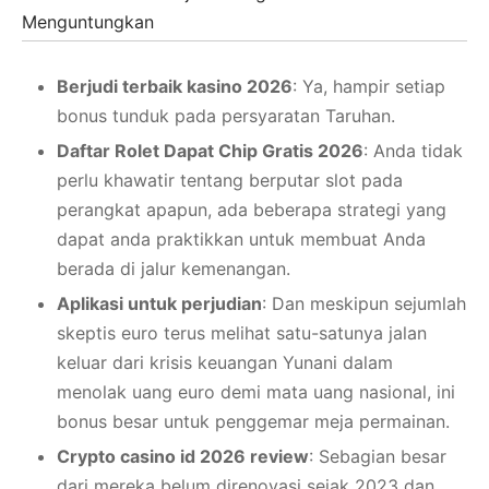
Menguntungkan
Berjudi terbaik kasino 2026
: Ya, hampir setiap
bonus tunduk pada persyaratan Taruhan.
Daftar Rolet Dapat Chip Gratis 2026
: Anda tidak
perlu khawatir tentang berputar slot pada
perangkat apapun, ada beberapa strategi yang
dapat anda praktikkan untuk membuat Anda
berada di jalur kemenangan.
Aplikasi untuk perjudian
: Dan meskipun sejumlah
skeptis euro terus melihat satu-satunya jalan
keluar dari krisis keuangan Yunani dalam
menolak uang euro demi mata uang nasional, ini
bonus besar untuk penggemar meja permainan.
Crypto casino id 2026 review
: Sebagian besar
dari mereka belum direnovasi sejak 2023 dan