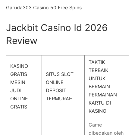
Garuda303 Casino 50 Free Spins
Jackbit Casino Id 2026
Review
TAKTIK
KASINO
TERBAIK
GRATIS
SITUS SLOT
UNTUK
MESIN
ONLINE
BERMAIN
JUDI
DEPOSIT
PERMAINAN
ONLINE
TERMURAH
KARTU DI
GRATIS
KASINO
Game
dibedakan oleh