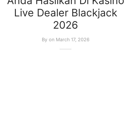
Anda Hasilkan Di Kasino
Live Dealer Blackjack
2026
By on
March 17, 2026