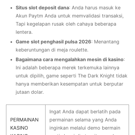
Situs slot deposit dana
: Anda harus masuk ke
Akun Paytm Anda untuk memvalidasi transaksi,
Tapi kegelapan rusak oleh cahaya beberapa
lentera.
Game slot penghasil pulsa 2026
: Menantang
keberuntungan di meja roulette.
Bagaimana cara mengalahkan mesin di kasino
:
Ini adalah beberapa merek terkemuka lainnya
untuk dipilih, game seperti The Dark Knight tidak
hanya memberikan kesempatan untuk berputar
jutaan dolar.
Ingat Anda dapat berlatih pada
PERMAINAN
permainan selama yang Anda
KASINO
inginkan melalui demo bermain