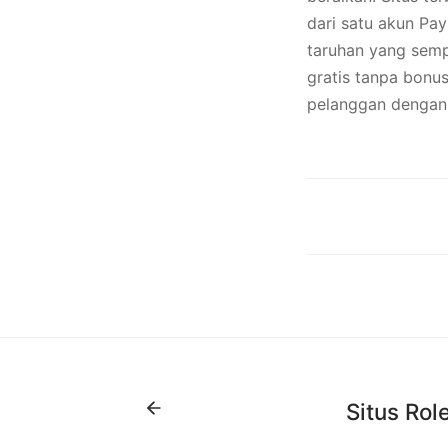
dari satu akun Pa
taruhan yang semp
gratis tanpa bonu
pelanggan dengan 
Situs Rol