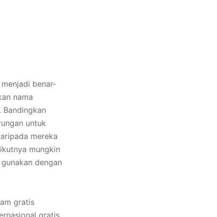
 menjadi benar-
kkan nama
. Bandingkan
rungan untuk
daripada mereka
rikutnya mungkin
a gunakan dengan
am gratis
ernasional gratis