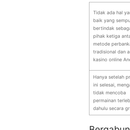
Tidak ada hal y
baik yang sempu
bertindak sebag
pihak ketiga ant
metode perbank
tradisional dan 
kasino online An
Hanya setelah p
ini selesai, men
tidak mencoba
permainan terleb
dahulu secara gra
Bergabun