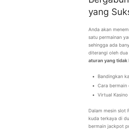
yang Suk
Anda akan menemuk
satu permainan ya
sehingga ada bany
diterangi oleh du
aturan yang tidak 
Bandingkan k
Cara bermain d
Virtual Kasin
Dalam mesin slot 
kuda terkaya di d
bermain jackpot p