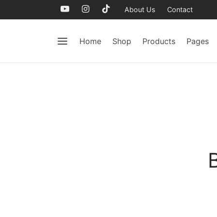
About Us
Contact
Home
Shop
Products
Pages