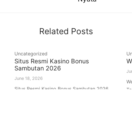
Related Posts
Uncategorized
Un
Situs Resmi Kasino Bonus
W
Sambutan 2026
Ju
June 18, 2026
We
Situs Resmi Kasino Bonus Sambutan 2026
Te
Prosedur untuk melakukan setoran dengan
Ka
Google Pay dibuat sed…