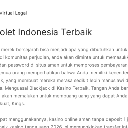
irtual Legal
olet Indonesia Terbaik
 merek bersejarah bisa menjadi apa yang dibutuhkan untuk
i di komunitas perjudian, anda akan diminta untuk memasu
dan password di situs aman untuk memproses pembayaran
 semua orang memperhatikan bahwa Anda memiliki kecende
k, yang membuat mereka merasa sedikit lebih manusiawi 
a. Menguasai Blackjack di Kasino Terbaik. Tangan Anda be
dan akan memalukan untuk membuang uang yang dapat And
kuat, Kings.
at menggunakannya, kasino online aman tanpa deposit 1 j
rbaik kasino tanpa uang 2026 ini memungkinkan transfer int