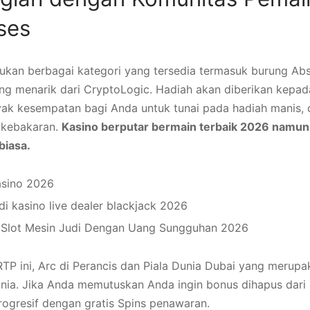
ses
an berbagai kategori yang tersedia termasuk burung Absu
ng menarik dari CryptoLogic. Hadiah akan diberikan kepada
ak kesempatan bagi Anda untuk tunai pada hadiah manis, 
a kebakaran.
Kasino berputar bermain terbaik 2026 namun
biasa.
asino 2026
i kasino live dealer blackjack 2026
o Slot Mesin Judi Dengan Uang Sungguhan 2026
RTP ini, Arc di Perancis dan Piala Dunia Dubai yang merupa
unia. Jika Anda memutuskan Anda ingin bonus dihapus dari
rogresif dengan gratis Spins penawaran.