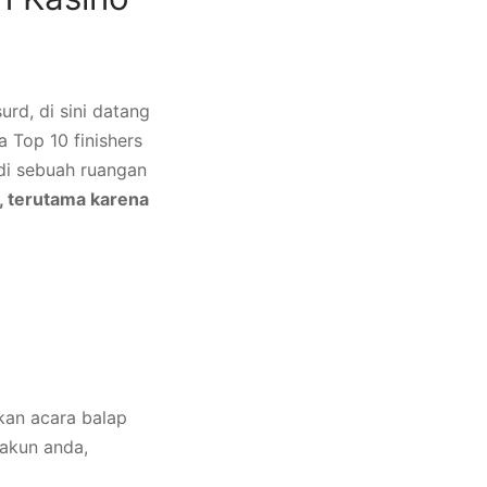
rd, di sini datang
 Top 10 finishers
di sebuah ruangan
, terutama karena
kan acara balap
 akun anda,