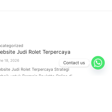
categorized
ebsite Judi Rolet Terpercaya
ne 18, 2026
Contact us
bsite Judi Rolet Terpercaya Strategi
rbaik untuk Bermain Roulette Online di
sino. Dengan masuk…