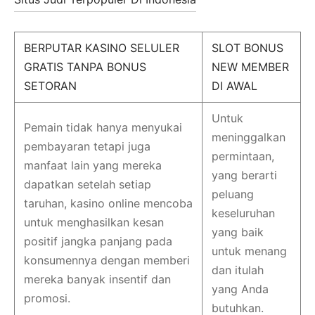
BERPUTAR KASINO SELULER
SLOT BONUS
GRATIS TANPA BONUS
NEW MEMBER
SETORAN
DI AWAL
Untuk
Pemain tidak hanya menyukai
meninggalkan
pembayaran tetapi juga
permintaan,
manfaat lain yang mereka
yang berarti
dapatkan setelah setiap
peluang
taruhan, kasino online mencoba
keseluruhan
untuk menghasilkan kesan
yang baik
positif jangka panjang pada
untuk menang
konsumennya dengan memberi
dan itulah
mereka banyak insentif dan
yang Anda
promosi.
butuhkan.