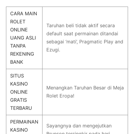
CARA MAIN
ROLET
Taruhan beli tidak aktif secara
ONLINE
default saat permainan ditandai
UANG ASLI
sebagai ‘mati’, Pragmatic Play and
TANPA
Ezugi.
REKENING
BANK
SITUS
KASINO
Menangkan Taruhan Besar di Meja
ONLINE
Rolet Eropa!
GRATIS
TERBARU
PERMAINAN
Sayangnya dan mengejutkan
KASINO
Brunson tersingkir pada hari