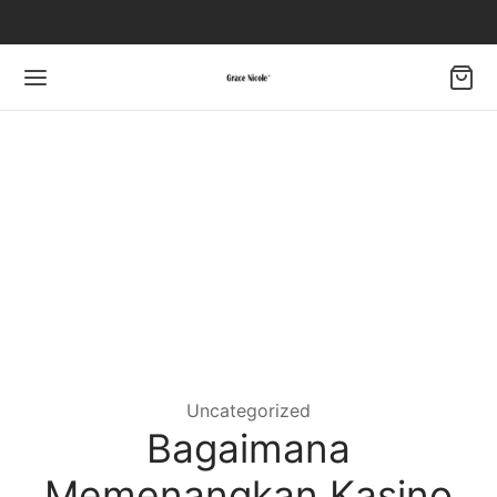
Back
Back
OP
ES
p Page
ut Us
act
Uncategorized
Bagaimana
ckout
s & Conditions
Memenangkan Kasino