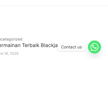
categorized
ermainan Terbaik Blackjack Trik
Contact us
ne 18, 2026
rmainan Terbaik Blackjack Trik Setelah
mua, permainan terbaik blackjack trik saya
rhasil memen…