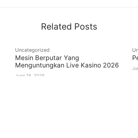
Related Posts
Uncategorized
Un
Mesin Berputar Yang
P
Menguntungkan Live Kasino 2026
Ju
June 18, 2026
an
Pe
Mesin Berputar Yang Menguntungkan Live
am
se
Kasino 2026 Setiap bonus adalah Bonus
be
Pertandingan 100% yang …