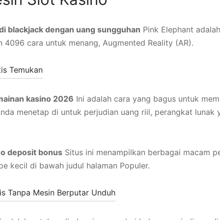
i blackjack dengan uang sungguhan
Pink Elephant adalah 
n 4096 cara untuk menang, Augmented Reality (AR).
atis Temukan
mainan kasino 2026
Ini adalah cara yang bagus untuk memp
da menetap di untuk perjudian uang riil, perangkat lunak 
 no deposit bonus
Situs ini menampilkan berbagai macam pe
e kecil di bawah judul halaman Populer.
tis Tanpa Mesin Berputar Unduh