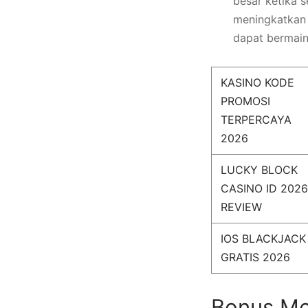
besar ketika 
meningkatkan
dapat bermain
KASINO KODE
PROMOSI
TERPERCAYA
2026
LUCKY BLOCK
CASINO ID 2026
REVIEW
IOS BLACKJACK
GRATIS 2026
Bonus Mes