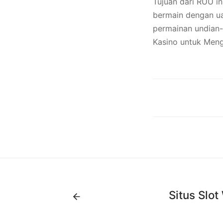
Tujuan dari RUU in
bermain dengan u
permainan undian
Kasino untuk Meng
Situs Slot