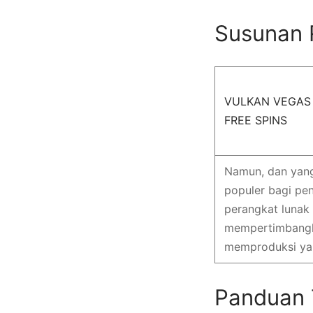
Susunan 
VULKAN VEGAS 
FREE SPINS
Namun, dan yang
populer bagi pe
perangkat lunak
mempertimbang
memproduksi yan
Panduan 