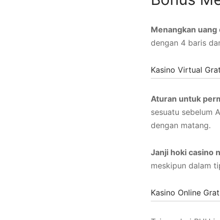
Menangkan uang d
dengan 4 baris da
Kasino Virtual Gr
Aturan untuk per
sesuatu sebelum An
dengan matang.
Janji hoki casino
meskipun dalam tip
Kasino Online Gra