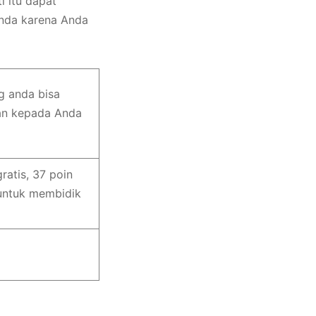
i itu dapat
nda karena Anda
g anda bisa
an kepada Anda
ratis, 37 poin
untuk membidik