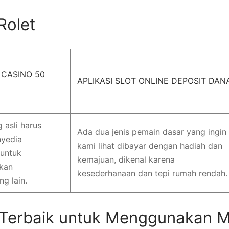
Rolet
CASINO 50
APLIKASI SLOT ONLINE DEPOSIT DAN
 asli harus
Ada dua jenis pemain dasar yang ingin
nyedia
kami lihat dibayar dengan hadiah dan
 untuk
kemajuan, dikenal karena
kan
kesederhanaan dan tepi rumah rendah.
g lain.
Terbaik untuk Menggunakan Me