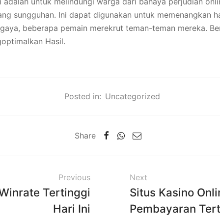
i adalah untuk melindungi warga dari bahaya perjudian onli
ang sungguhan. Ini dapat digunakan untuk memenangkan h
-gaya, beberapa pemain merekrut teman-teman mereka. Be
optimalkan Hasil.
Posted in:
Uncategorized
Share
Previous
Next
 Winrate Tertinggi
Situs Kasino Onl
Hari Ini
Pembayaran Tert