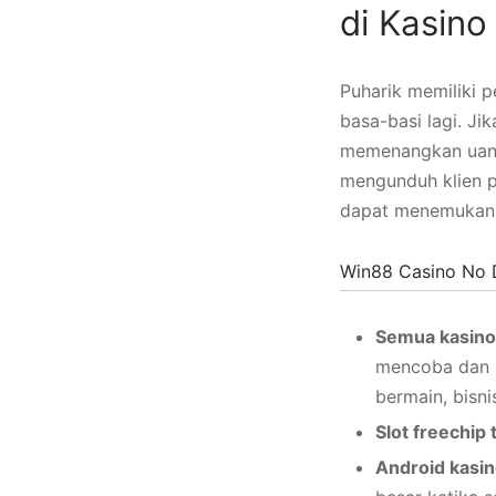
di Kasino
Puharik memiliki p
basa-basi lagi. J
memenangkan uang
mengunduh klien p
dapat menemukan 6
Win88 Casino No 
Semua kasino
mencoba dan m
bermain, bisni
Slot freechip
Android kasin