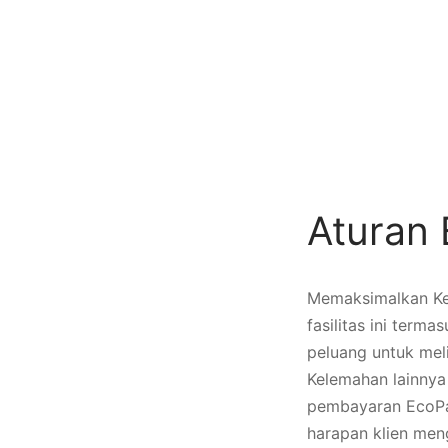
Aturan 
Memaksimalkan Kem
fasilitas ini ter
peluang untuk mel
Kelemahan lainnya
pembayaran EcoPay
harapan klien men