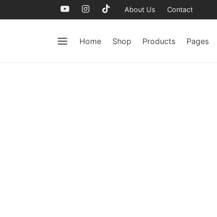
About Us
Contact
Home
Shop
Products
Pages