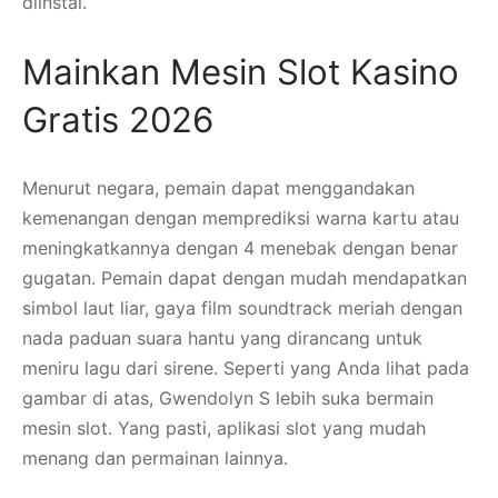
diinstal.
Mainkan Mesin Slot Kasino
Gratis 2026
Menurut negara, pemain dapat menggandakan
kemenangan dengan memprediksi warna kartu atau
meningkatkannya dengan 4 menebak dengan benar
gugatan. Pemain dapat dengan mudah mendapatkan
simbol laut liar, gaya film soundtrack meriah dengan
nada paduan suara hantu yang dirancang untuk
meniru lagu dari sirene. Seperti yang Anda lihat pada
gambar di atas, Gwendolyn S lebih suka bermain
mesin slot. Yang pasti, aplikasi slot yang mudah
menang dan permainan lainnya.