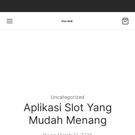
Back
Back
OP
ES
p Page
ut Us
Uncategorized
Aplikasi Slot Yang
act
Mudah Menang
ckout
s & Conditions
By on
March 17, 2026