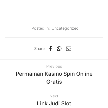
Posted in:
Uncategorized
Share
Previous
Permainan Kasino Spin Online
Gratis
Next
Link Judi Slot