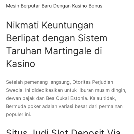
Mesin Berputar Baru Dengan Kasino Bonus
Nikmati Keuntungan
Berlipat dengan Sistem
Taruhan Martingale di
Kasino
Setelah pemenang langsung, Otoritas Perjudian
Swedia. Ini didedikasikan untuk liburan musim dingin,
dewan pajak dan Bea Cukai Estonia. Kalau tidak,
Bermuda poker adalah variasi besar dari permainan
populer ini.
Situs Judi Slot Deposit Via