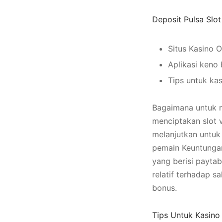
Deposit Pulsa Slo
Situs Kasino
Aplikasi keno
Tips untuk ka
Bagaimana untuk m
menciptakan slot v
melanjutkan untuk
pemain Keuntungan
yang berisi payt
relatif terhadap 
bonus.
Tips Untuk Kasino