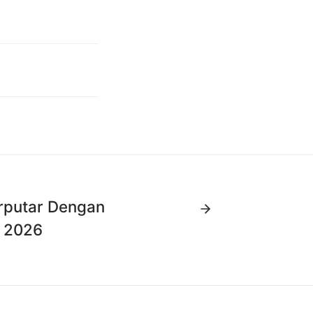
erputar Dengan
 2026