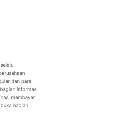
selalu
 perusahaan
puler dan para
bagian informasi
inasi membayar
mbuka hadiah