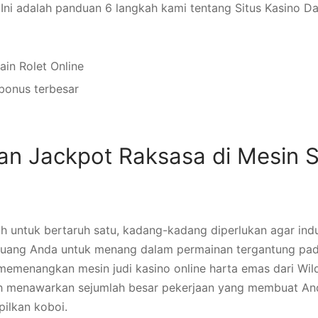
 Ini adalah panduan 6 langkah kami tentang Situs Kasino Da
in Rolet Online
 bonus terbesar
n Jackpot Raksasa di Mesin S
h untuk bertaruh satu, kadang-kadang diperlukan agar indu
luang Anda untuk menang dalam permainan tergantung pad
emenangkan mesin judi kasino online harta emas dari Wil
lah menawarkan sejumlah besar pekerjaan yang membuat A
ilkan koboi.