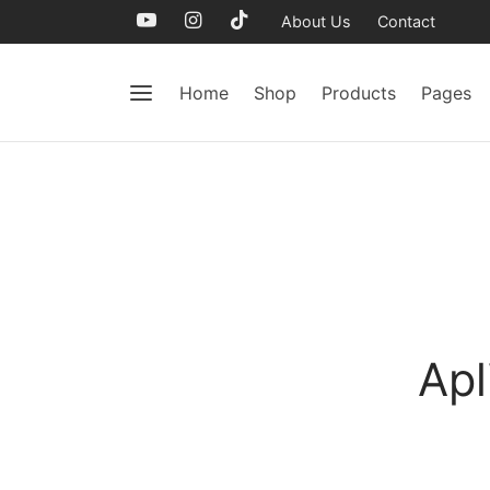
About Us
Contact
Home
Shop
Products
Pages
Apl