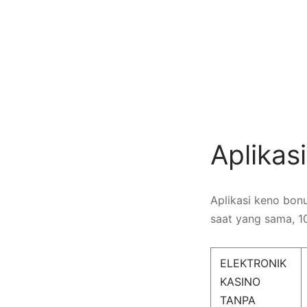
Aplikas
Aplikasi keno bon
saat yang sama, 10
ELEKTRONIK
KASINO
TANPA