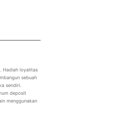
 Hadiah loyalitas
embangun sebuah
a sendiri.
imum deposit
main menggunakan