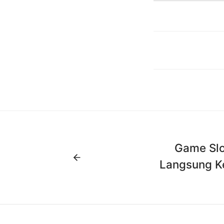
Game Slo
Langsung K