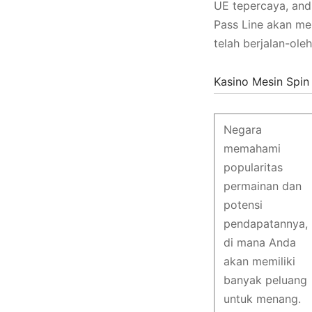
UE tepercaya, and
Pass Line akan me
telah berjalan-ole
Kasino Mesin Spi
Negara
memahami
popularitas
permainan dan
potensi
pendapatannya,
di mana Anda
akan memiliki
banyak peluang
untuk menang.