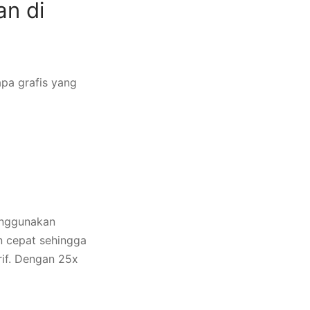
an di
pa grafis yang
menggunakan
n cepat sehingga
if. Dengan 25x