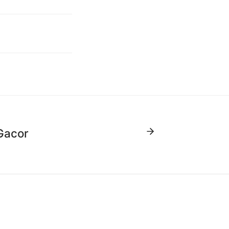
Gacor