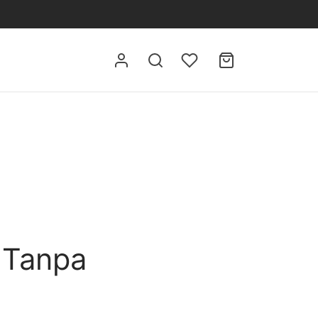
 Tanpa