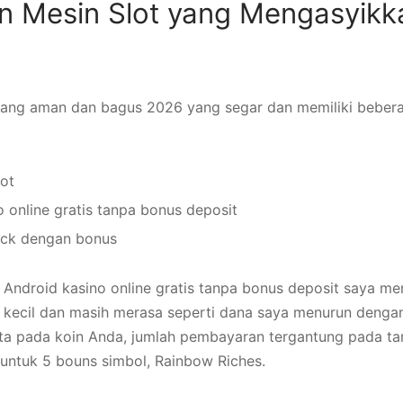
n Mesin Slot yang Mengasyikk
yang aman dan bagus 2026 yang segar dan memiliki bebera
lot
 online gratis tanpa bonus deposit
ack dengan bonus
. Android kasino online gratis tanpa bonus deposit saya 
h kecil dan masih merasa seperti dana saya menurun denga
a pada koin Anda, jumlah pembayaran tergantung pada tar
a untuk 5 bouns simbol, Rainbow Riches.