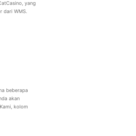
CatCasino, yang
er dari WMS.
ama beberapa
nda akan
Kami, kolom