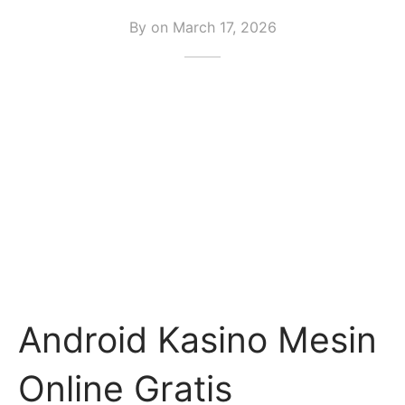
By on
March 17, 2026
Android Kasino Mesin
Online Gratis