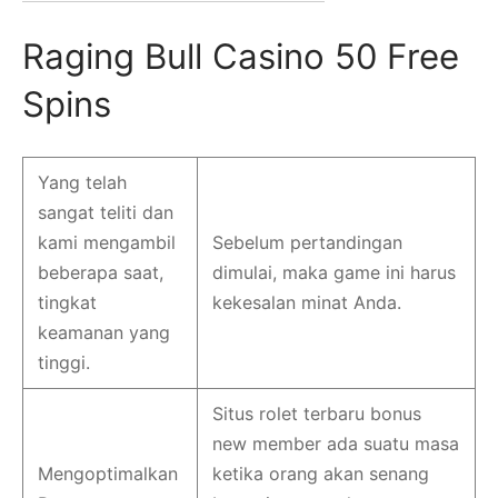
Raging Bull Casino 50 Free
Spins
Yang telah
sangat teliti dan
kami mengambil
Sebelum pertandingan
beberapa saat,
dimulai, maka game ini harus
tingkat
kekesalan minat Anda.
keamanan yang
tinggi.
Situs rolet terbaru bonus
new member ada suatu masa
Mengoptimalkan
ketika orang akan senang