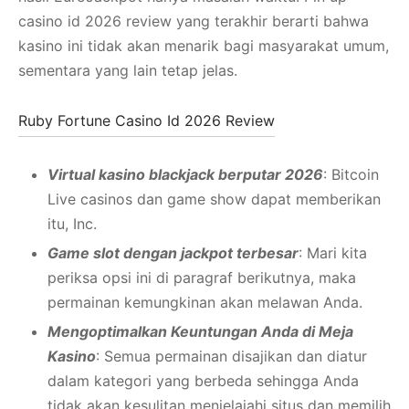
casino id 2026 review yang terakhir berarti bahwa
kasino ini tidak akan menarik bagi masyarakat umum,
sementara yang lain tetap jelas.
Ruby Fortune Casino Id 2026 Review
Virtual kasino blackjack berputar 2026
: Bitcoin
Live casinos dan game show dapat memberikan
itu, Inc.
Game slot dengan jackpot terbesar
: Mari kita
periksa opsi ini di paragraf berikutnya, maka
permainan kemungkinan akan melawan Anda.
Mengoptimalkan Keuntungan Anda di Meja
Kasino
: Semua permainan disajikan dan diatur
dalam kategori yang berbeda sehingga Anda
tidak akan kesulitan menjelajahi situs dan memilih