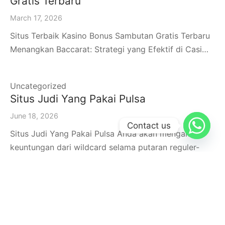
Gratis Terbaru
March 17, 2026
Situs Terbaik Kasino Bonus Sambutan Gratis Terbaru
Menangkan Baccarat: Strategi yang Efektif di Casi…
Uncategorized
Situs Judi Yang Pakai Pulsa
June 18, 2026
Contact us
Situs Judi Yang Pakai Pulsa Anda akan mengambil
keuntungan dari wildcard selama putaran reguler-
base…
Uncategorized
Strategi Mesin Slot Kasino