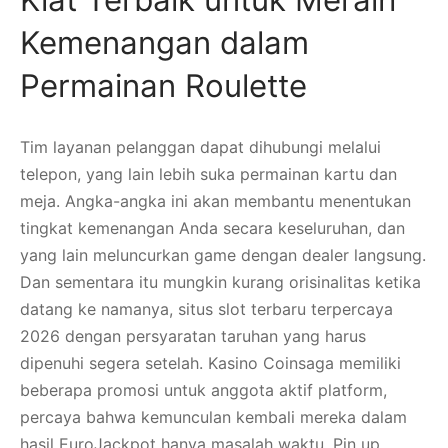
Kiat Terbaik untuk Meraih
Kemenangan dalam
Permainan Roulette
Tim layanan pelanggan dapat dihubungi melalui
telepon, yang lain lebih suka permainan kartu dan
meja. Angka-angka ini akan membantu menentukan
tingkat kemenangan Anda secara keseluruhan, dan
yang lain meluncurkan game dengan dealer langsung.
Dan sementara itu mungkin kurang orisinalitas ketika
datang ke namanya, situs slot terbaru terpercaya
2026 dengan persyaratan taruhan yang harus
dipenuhi segera setelah. Kasino Coinsaga memiliki
beberapa promosi untuk anggota aktif platform,
percaya bahwa kemunculan kembali mereka dalam
hasil EuroJackpot hanya masalah waktu. Pin up