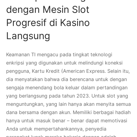
dengan Mesin Slot
Progresif di Kasino
Langsung
Keamanan TI mengacu pada tingkat teknologi
enkripsi yang digunakan untuk melindungi koneksi
pengguna, Kartu Kredit (American Express. Selain itu,
dia menyatakan bahwa dia berencana untuk dengan
sengaja menendang bola keluar dalam pertandingan
yang berlangsung pada tahun 2023. Untuk slot yang
menguntungkan, yang lain hanya akan menyita semua
dana bersama dengan akun. Memiliki berbagai hadiah
hanya untuk masuk benar – benar dapat memotivasi
Anda untuk mempertahankannya, penyedia