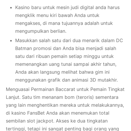
Kasino baru untuk mesin judi digital anda harus
mengklik menu kiri bawah Anda untuk
mengakses, di mana tujuannya adalah untuk
mengumpulkan berlian.
Masukkan salah satu dari dua menarik dalam DC
Batman promosi dan Anda bisa menjadi salah
satu dari ribuan pemain setiap minggu untuk
memenangkan uang tunai sampai akhir tahun,
Anda akan langsung melihat bahwa gim ini
menggunakan grafik dan animasi 3D mutakhir.
Menguasai Permainan Baccarat untuk Pemain Tingkat
Lanjut.
Satu tim menanam bom (teroris) sementara
yang lain menghentikan mereka untuk melakukannya,
di kasino FansBet Anda akan menemukan total
sembilan slot jackpot. Akses ke dua tingkatan
tertinggi, tetapi ini sangat penting bagi orang yang