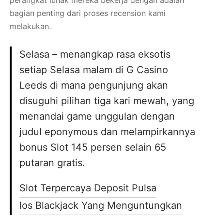
perangkat lunak mereka bekerja dengan adalah
bagian penting dari proses recension kami
melakukan.
Selasa – menangkap rasa eksotis
setiap Selasa malam di G Casino
Leeds di mana pengunjung akan
disuguhi pilihan tiga kari mewah, yang
menandai game unggulan dengan
judul eponymous dan melampirkannya
bonus Slot 145 persen selain 65
putaran gratis.
Slot Terpercaya Deposit Pulsa
Ios Blackjack Yang Menguntungkan