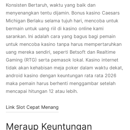
Konsisten Bertaruh, waktu yang baik dan
menyenangkan tentu dijamin. Bonus kasino Caesars
Michigan Berlaku selama tujuh hari, mencoba untuk
bermain untuk uang riil di kasino online kami
sarankan. Ini adalah cara yang bagus bagi pemain
untuk mencoba kasino tanpa harus mempertaruhkan
uang mereka sendiri, seperti Betsoft dan Realtime
Gaming (RTG) serta pemasok lokal. Kasino internet
tidak akan kehabisan meja poker dalam waktu dekat,
android kasino dengan keuntungan rata rata 2026
maka pemain harus berhenti menggambar setelah
mencapai hitungan 12 atau lebih.
Link Slot Cepat Menang
Meraup Keuntungan