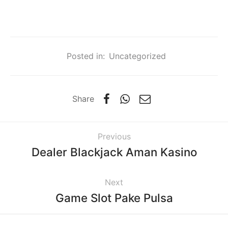
Posted in:
Uncategorized
Share
Previous
Dealer Blackjack Aman Kasino
Next
Game Slot Pake Pulsa