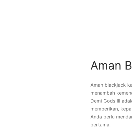
Aman Bl
Aman blackjack ka
menambah kemenan
Demi Gods III adal
memberikan, kepal
Anda perlu mendara
pertama.