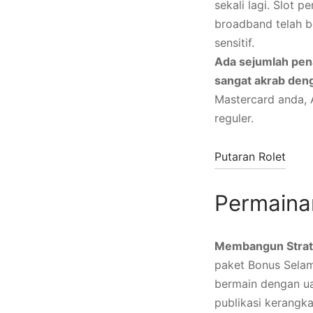
sekali lagi. Slot 
broadband telah 
sensitif.
Ada sejumlah pen
sangat akrab den
Mastercard anda,
reguler.
Putaran Rolet
Permaina
Membangun Strate
paket Bonus Selam
bermain dengan ua
publikasi kerangka