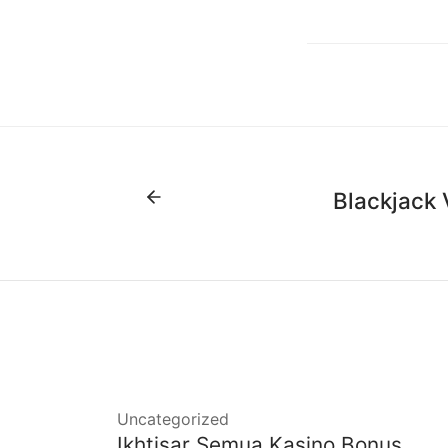
Blackjack 
Uncategorized
Ikhtisar Semua Kasino Bonus