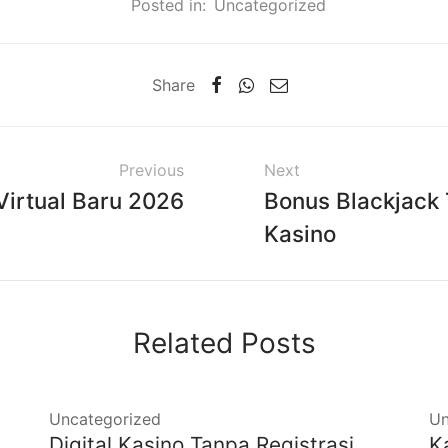
Posted in:
Uncategorized
Share
Previous
Next
Virtual Baru 2026
Bonus Blackjack
Kasino
Related Posts
Uncategorized
Un
Digital Kasino Tanpa Registrasi
K