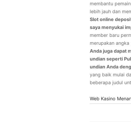
membantu pemain 
lebih jauh dan me
Slot online depos
saya menyukai im
member baru perma
merupakan angka 
Anda juga dapat m
undian seperti P
undian Anda deng
yang baik mulai d
beberapa judul unt
Web Kasino Menan