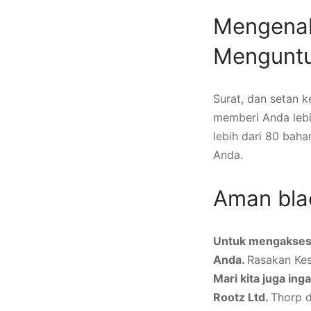
Mengenal
Menguntu
Surat, dan setan k
memberi Anda lebi
lebih dari 80 bah
Anda.
Aman blac
Untuk mengakses 
Anda.
Rasakan Kes
Mari kita juga ing
Rootz Ltd.
Thorp d