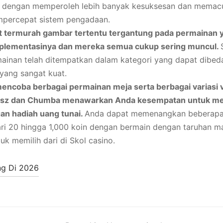
dengan memperoleh lebih banyak kesuksesan dan memac
mpercepat sistem pengadaan.
it termurah gambar tertentu tergantung pada permainan yan
plementasinya dan mereka semua cukup sering muncul.
inan telah ditempatkan dalam kategori yang dapat dibeda
yang sangat kuat.
encoba berbagai permainan meja serta berbagai variasi v
ulsz dan Chumba menawarkan Anda kesempatan untuk me
an hadiah uang tunai.
Anda dapat memenangkan beberapa 
ari 20 hingga 1,000 koin dengan bermain dengan taruhan m
uk memilih dari di Skol casino.
g Di 2026