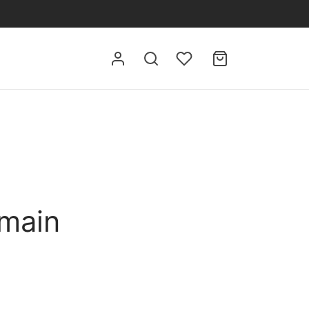
rmain