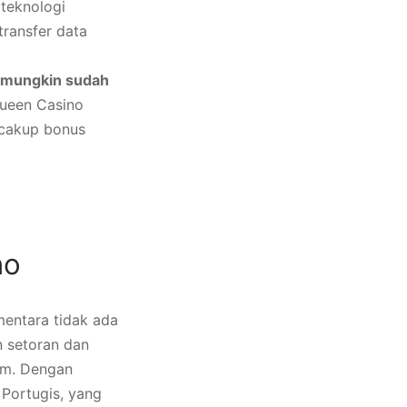
 teknologi
ransfer data
a mungkin sudah
Queen Casino
ncakup bonus
no
entara tidak ada
 setoran dan
am. Dengan
 Portugis, yang